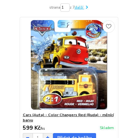
strana
z 7
další
Cars (Auta) - Color Changers Red (Ruda) - měnící
barvu
599 Kč
Skladem
/
ks
Přidat do košíku