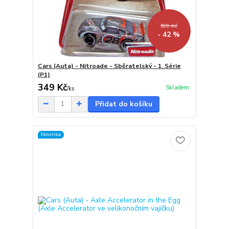
599 Kč
- 42 %
Cars (Auta) - Nitroade - Sběratelský - 1. Série
(P1)
349 Kč
Skladem
/
ks
Přidat do košíku
Novinka