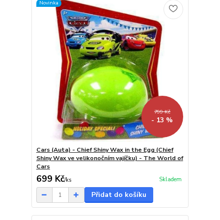
Novinka
799 Kč
- 13 %
Cars (Auta) - Chief Shiny Wax in the Egg (Chief
Shiny Wax ve velikonočním vajíčku) - The World of
Cars
699 Kč
Skladem
/
ks
Přidat do košíku