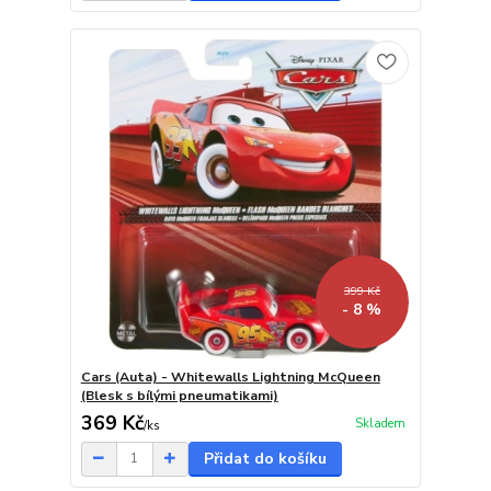
399 Kč
- 8 %
Cars (Auta) - Whitewalls Lightning McQueen
(Blesk s bílými pneumatikami)
369 Kč
Skladem
/
ks
Přidat do košíku