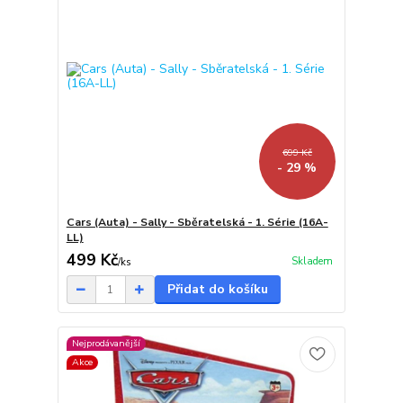
699 Kč
- 29 %
Cars (Auta) - Sally - Sběratelská - 1. Série (16A-
LL)
499 Kč
Skladem
/
ks
Přidat do košíku
Nejprodávanější
Akce