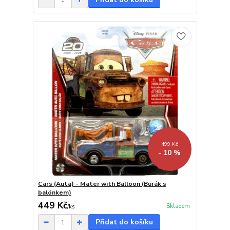
499 Kč
- 10 %
Cars (Auta) - Mater with Balloon (Burák s
balónkem)
449 Kč
Skladem
/
ks
Přidat do košíku