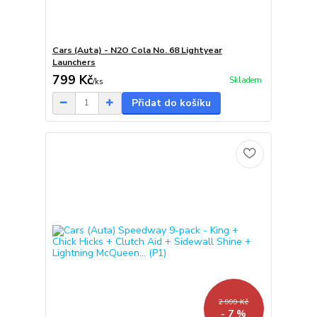
Cars (Auta) - N2O Cola No. 68 Lightyear
Launchers
799 Kč
Skladem
/
ks
Přidat do košíku
2 999 Kč
- 7 %