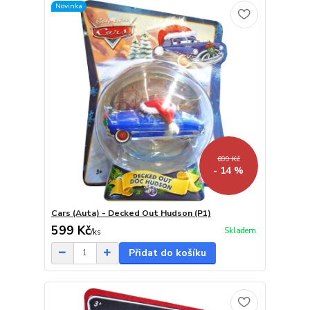
Novinka
699 Kč
- 14 %
Cars (Auta) - Decked Out Hudson (P1)
599 Kč
Skladem
/
ks
Přidat do košíku