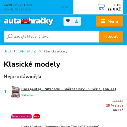
0
ks
+420 775 231 066
CZK
za
0 Kč
(Po-Ne, 9-21 hod.)
Menu
Hledat
Úvod
CARS (Auta)
Klasické modely
Klasické modely
Nejprodávanější
Cars (Auta) - Nitroade - Sběratelský - 1. Série (16A-LL)
1.
Skladem
599 Kč
25 % sleva
449 Kč
Nejprodávanější
Akce
Cars (Auta) - Ramone Green (Zelený Ramone) -