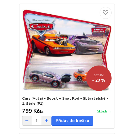
999 Kč
- 20 %
Cars (Auta) - Boost + Snot Rod - Sběratelské -
1. Série (P1)
799 Kč
Skladem
/
ks
Přidat do košíku