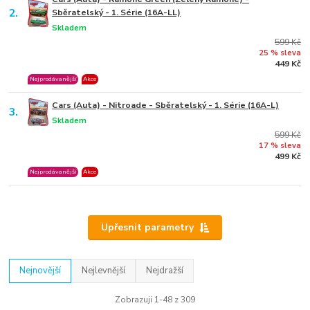
2.
Sběratelský - 1. Série (16A-LL)
Skladem
599 Kč
25 % sleva
449 Kč
Nejprodávanější
Akce
Cars (Auta) - Nitroade - Sběratelský - 1. Série (16A-L)
3.
Skladem
599 Kč
17 % sleva
499 Kč
Nejprodávanější
Akce
Upřesnit parametry
Nejnovější
Nejlevnější
Nejdražší
Zobrazuji 1-48 z 309