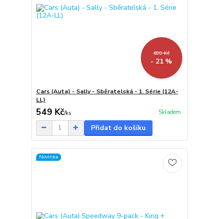
699 Kč
- 21 %
Cars (Auta) - Sally - Sběratelská - 1. Série (12A-
LL)
549 Kč
Skladem
/
ks
Přidat do košíku
Novinka