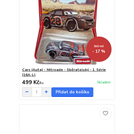
599 Kč
- 17 %
Cars (Auta) - Nitroade - Sběratelský - 1. Série
(16A-L)
499 Kč
Skladem
/
ks
Přidat do košíku