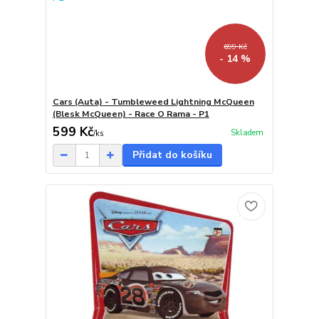
699 Kč
- 14 %
Cars (Auta) - Tumbleweed Lightning McQueen
(Blesk McQueen) - Race O Rama - P1
599 Kč
Skladem
/
ks
Přidat do košíku