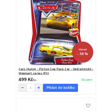
799 Kč
- 38 %
Cars (Auta) - Piston Cup Pace Car - Sběratelský -
Walmart series (P1)
499 Kč
Skladem
/
ks
Přidat do košíku