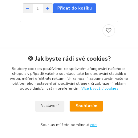
Přidat do košíku
🍪 Jak byste rádi své cookies?
Soubory cookies používáme ke správnému fungování našeho e-
shopu a v případě vašeho souhlasu také ke sledování statistik o
webu, měření efektivity reklamních kampaní, zapamatování vašeho
oblíbeného nastavení při používání stránek, či zobrazení reklam
odpovídajících vašim preferencím.
Více k využití cookies
Souhlasím
Nastavení
Cars (Auta) - Leak Less - Race O Rama
Souhlas můžete odmítnout
zde
.
599 Kč
Skladem
/
ks
Přidat do košíku