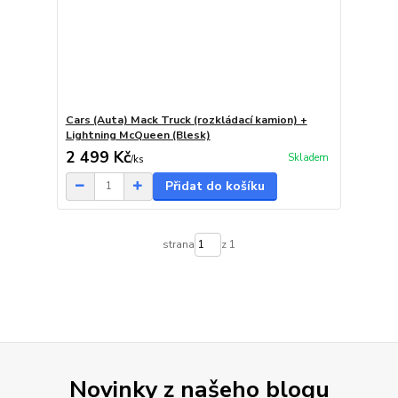
Cars (Auta) Mack Truck (rozkládací kamion) +
Lightning McQueen (Blesk)
2 499 Kč
Skladem
/
ks
Přidat do košíku
strana
z 1
Novinky z našeho blogu