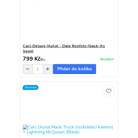
Cars Deluxe (Auta) - Dale Roofolo (Gask-its
Semi)
799 Kč
Skladem
/
ks
Přidat do košíku
Novinka