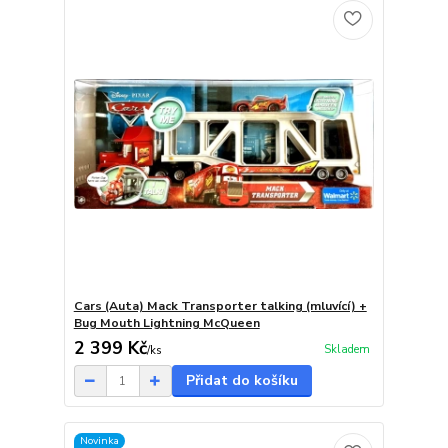
Cars (Auta) Mack Transporter talking (mluvící) +
Bug Mouth Lightning McQueen
2 399 Kč
Skladem
/
ks
Přidat do košíku
Novinka