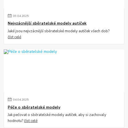
09
.
04
.
2025
Nejvzácnější sběratelské modely autíček
Jaké jsou nejvzácnější sběratelské modely autíček všech dob?
číst celé
04
.
04
.
2025
Péče o sběratelské modely
Jak pečovat o sběratelské modely autíček, aby si zachovaly
hodnotu?
číst celé