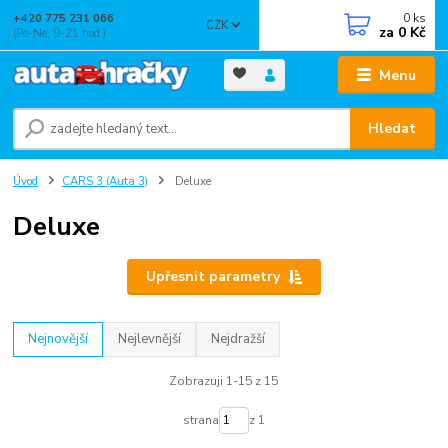
0
ks
+420 775 231 066
CZK
za
0 Kč
(Po-Ne, 9-21 hod.)
Menu
Hledat
Úvod
CARS 3 (Auta 3)
Deluxe
Deluxe
Upřesnit parametry
Nejnovější
Nejlevnější
Nejdražší
Zobrazuji 1-15 z 15
strana
z 1