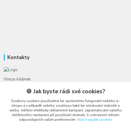
Kontakty
Honza Adámek
+420 775 231 066
🍪 Jak byste rádi své cookies?
(Po-Ne, 9-21 hod.)
Soubory cookies používáme ke správnému fungování našeho e-
honza@autahracky.cz
shopu a v případě vašeho souhlasu také ke sledování statistik o
webu, měření efektivity reklamních kampaní, zapamatování vašeho
oblíbeného nastavení při používání stránek, či zobrazení reklam
odpovídajících vašim preferencím.
Více k využití cookies