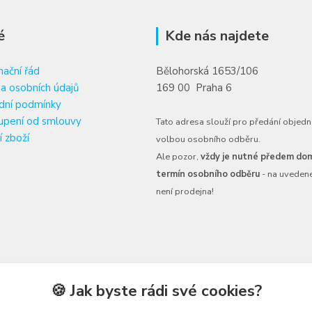
é
Kde nás najdete
ační řád
Bělohorská 1653/106
a osobních údajů
169 00 Praha 6
dní podmínky
upení od smlouvy
Tato adresa slouží pro předání objedn
í zboží
volbou osobního odběru.
Ale pozor,
vždy je nutné předem dom
termín osobního odběru
- na uveden
není prodejna!
🍪 Jak byste rádi své cookies?