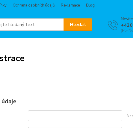
ínky
Ochrana osobních údajů
Reklamace
Blog
Nevíte
Hledat
+420
(Po-Ne
strace
 údaje
Nap