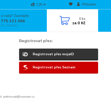
Přihlášení
CZK
 si rady? Zavolejte.
0
ks
 775 231 066
za
0 Kč
, 9-21 hod.)
Registrovat přes:
Registrovat přes mojeID
Registrovat přes Seznam
ř. petrnovak@seznam.cz