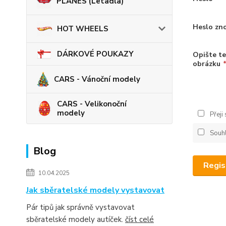
PLANES (Letadla)
Heslo zn
HOT WHEELS
DÁRKOVÉ POUKAZY
Opište te
obrázku
CARS - Vánoční modely
CARS - Velikonoční
modely
Přeji
Souh
Blog
Regis
10.04.2025
Jak sběratelské modely vystavovat
Pár tipů jak správně vystavovat
sběratelské modely autíček.
číst celé