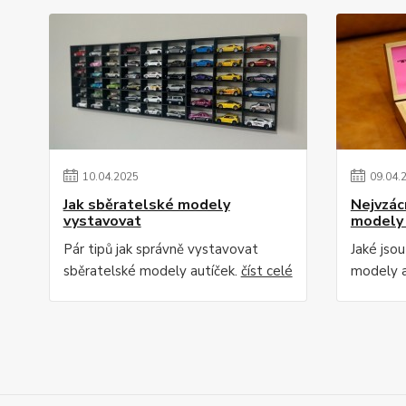
10
.
04
.
2025
09
.
04
.
Jak sběratelské modely
Nejvzác
vystavovat
modely 
Pár tipů jak správně vystavovat
Jaké jsou
sběratelské modely autíček.
číst celé
modely a