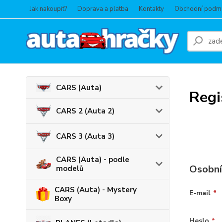
Jak nakoupit?
Doprava a platba
Kontakty
Obchodní podm
CARS (Auta)
Regi
CARS 2 (Auta 2)
CARS 3 (Auta 3)
CARS (Auta) - podle
Osobní
modelů
CARS (Auta) - Mystery
E-mail
*
Boxy
Heslo
*