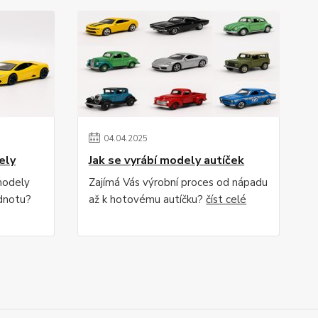
04
.
04
.
2025
ely
Jak se vyrábí modely autíček
modely
Zajímá Vás výrobní proces od nápadu
odnotu?
až k hotovému autíčku?
číst celé