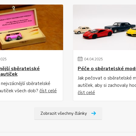
2025
04
.
04
.
2025
nější sběratelské
Péče o sběratelské mod
autíček
Jak pečovat o sběratelské 
 nejvzácnější sběratelské
autíček, aby si zachovaly h
utíček všech dob?
číst celé
číst celé
Zobrazit všechny články