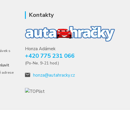
Kontakty
Honza Adámek
ávek s
+420 775 231 066
(Po-Ne, 9-21 hod.)
luvit
é adrese
honza@autahracky.cz