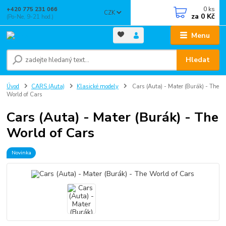
0
ks
+420 775 231 066
CZK
za
0 Kč
(Po-Ne, 9-21 hod.)
Menu
Hledat
Úvod
CARS (Auta)
Klasické modely
Cars (Auta) - Mater (Burák) - The
World of Cars
Cars (Auta) - Mater (Burák) - The
World of Cars
Novinka