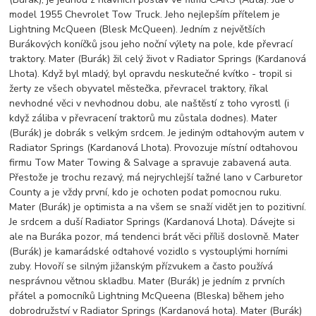
model 1955 Chevrolet Tow Truck. Jeho nejlepším přítelem je
Lightning McQueen (Blesk McQueen). Jedním z největších
Burákových koníčků jsou jeho noční výlety na pole, kde převrací
traktory. Mater (Burák) žil celý život v Radiator Springs (Kardanová
Lhota). Když byl mladý, byl opravdu neskutečné kvítko - tropil si
žerty ze všech obyvatel městečka, převracel traktory, říkal
nevhodné věci v nevhodnou dobu, ale naštěstí z toho vyrostl (i
když záliba v převracení traktorů mu zůstala dodnes). Mater
(Burák) je dobrák s velkým srdcem. Je jediným odtahovým autem v
Radiator Springs (Kardanová Lhota). Provozuje místní odtahovou
firmu Tow Mater Towing & Salvage a spravuje zabavená auta.
Přestože je trochu rezavý, má nejrychlejší tažné lano v Carburetor
County a je vždy první, kdo je ochoten podat pomocnou ruku.
Mater (Burák) je optimista a na všem se snaží vidět jen to pozitivní.
Je srdcem a duší Radiator Springs (Kardanová Lhota). Dávejte si
ale na Buráka pozor, má tendenci brát věci příliš doslovně. Mater
(Burák) je kamarádské odtahové vozidlo s vystouplými horními
zuby. Hovoří se silným jižanským přízvukem a často používá
nesprávnou větnou skladbu. Mater (Burák) je jedním z prvních
přátel a pomocníků Lightning McQueena (Bleska) během jeho
dobrodružství v Radiator Springs (Kardanová hota). Mater (Burák)