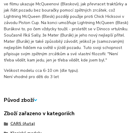
ve filmu ukazuje McQueenovi (Bleskovi), jak převracet traktůrky a
jak řídit pozadu bez bouračky pomocí zpětných zrcátek, což
Lightning McQueen (Blesk) později použije proti Chick Hicksovi v
závodu Piston Cup. Na konci umožňuje Lightning McQueen (Blesk)
Burákovi to, po čem vždycky toužil - proletět se v Dinoco vrtulníku.
Současně říká Sally, že Mater (Burák) je jeho nový nejlepší přítel.
Mater (Burák) je také způsobilý závodit, jelikož je (samozvaným)
nejlepším řidičem na světě v jízdě pozadu. Tuto svoji schopnost
připisuje svým zpětným zrcátkům a své vlastní filozofii: "Není
třeba vědět, kam jedu, jen je třeba vědět, kde jsem byl."
Velikost modelu cca 6-10 cm (dle typu).
Není vhodné pro děti do 3 let
Původ zboží
Zboží zařazeno v kategoriích
CARS (Auta)