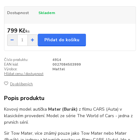
Dostupnost
Skladem
799 Kč
/
ks
Přidat do košíku
Číslo produktu:
4914
EAN kód:
0027084503999
Výrobce:
Mattel
Hlídat cenu / dostupnost
Do oblíbených
Popis produktu
Kovový model autíčka
Mater (Burák)
z filmu CARS (Auta) v
klasickém provedení. Model ze série The World of Cars - jedna z
prvních sérií.
Sir Tow Mater, více známý pouze jako Tow Mater nebo Mater
(Burák), je jednou z hlavních postav ve filmu CARS (Auta). Jde o