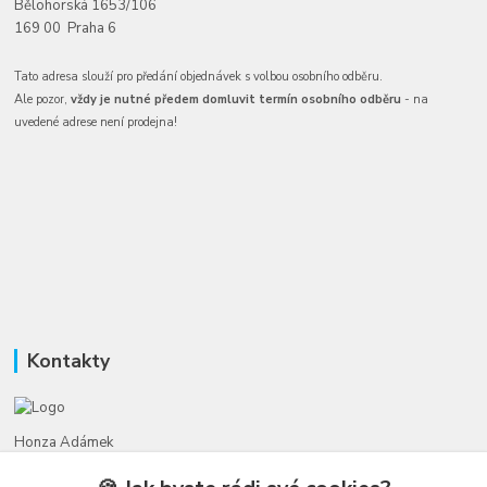
Bělohorská 1653/106
169 00 Praha 6
Tato adresa slouží pro předání objednávek s volbou osobního odběru.
Ale pozor,
vždy je nutné předem domluvit termín osobního odběru
- na
uvedené adrese není prodejna!
Kontakty
Honza Adámek
+420 775 231 066