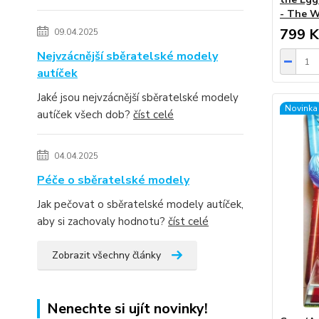
- The W
799 K
09.04.2025
Nejvzácnější sběratelské modely
autíček
Jaké jsou nejvzácnější sběratelské modely
Novinka
autíček všech dob?
číst celé
04.04.2025
Péče o sběratelské modely
Jak pečovat o sběratelské modely autíček,
aby si zachovaly hodnotu?
číst celé
Zobrazit všechny články
Nenechte si ujít novinky!