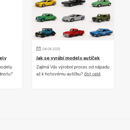
04
.
04
.
2025
ely
Jak se vyrábí modely autíček
modely
Zajímá Vás výrobní proces od nápadu
odnotu?
až k hotovému autíčku?
číst celé