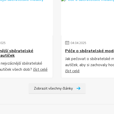
2025
04
.
04
.
2025
nější sběratelské
Péče o sběratelské mod
autíček
Jak pečovat o sběratelské 
 nejvzácnější sběratelské
autíček, aby si zachovaly h
utíček všech dob?
číst celé
číst celé
Zobrazit všechny články