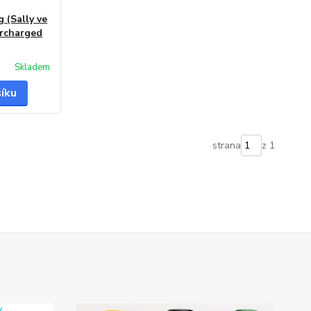
g (Sally ve
ercharged
Skladem
šíku
strana
z 1