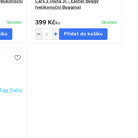
velikonoční
Cars 3 (Auta 3) - Easter Buggy
(velikonoční Buggina)
399 Kč
Skladem
Skladem
/
ks
šíku
Přidat do košíku