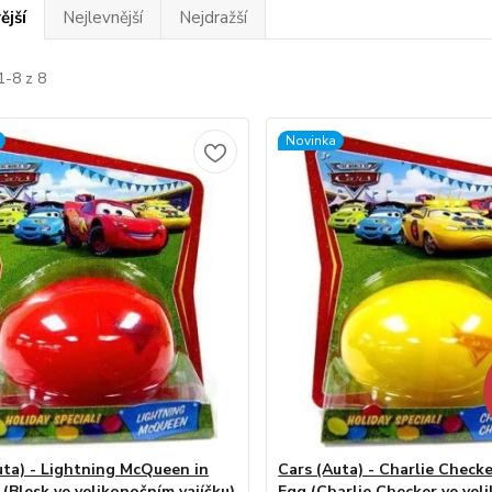
ější
Nejlevnější
Nejdražší
1-8 z 8
Novinka
uta) - Lightning McQueen in
Cars (Auta) - Charlie Checke
 (Blesk ve velikonočním vajíčku)
Egg (Charlie Checker ve vel