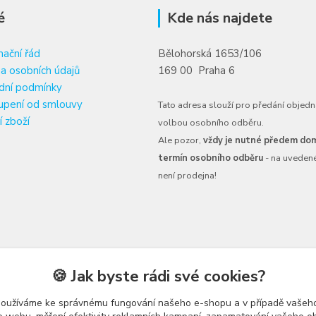
é
Kde nás najdete
ační řád
Bělohorská 1653/106
a osobních údajů
169 00 Praha 6
dní podmínky
upení od smlouvy
Tato adresa slouží pro předání objedn
í zboží
volbou osobního odběru.
Ale pozor,
vždy je nutné předem dom
termín osobního odběru
- na uveden
není prodejna!
🍪 Jak byste rádi své cookies?
používáme ke správnému fungování našeho e-shopu a v případě vašeho