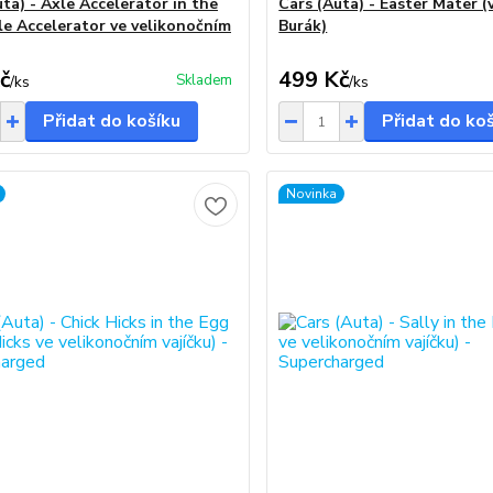
ta) - Axle Accelerator in the
Cars (Auta) - Easter Mater (
le Accelerator ve velikonočním
Burák)
č
499 Kč
Skladem
/
ks
/
ks
Přidat do košíku
Přidat do ko
Novinka