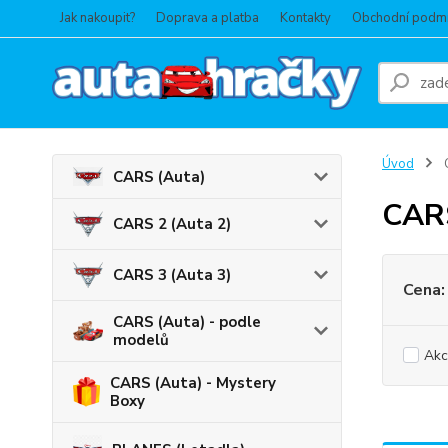
Jak nakoupit?
Doprava a platba
Kontakty
Obchodní podm
Úvod
C
CARS (Auta)
CARS
CARS 2 (Auta 2)
CARS 3 (Auta 3)
Cena:
CARS (Auta) - podle
modelů
Akc
CARS (Auta) - Mystery
Boxy