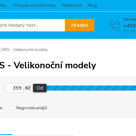
ínky
Ochrana osobních údajů
Reklamace
Blog
Nevíte
Hledat
+420
(Po-Ne
ARS - Velikonoční modely
 - Velikonoční modely
Kč
Od
e
Nejprodávanější