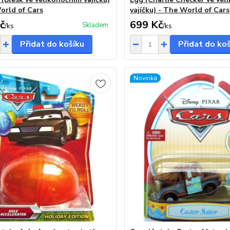
orld of Cars
vajíčku) - The World of Cars
č
699 Kč
Skladem
/
ks
/
ks
Přidat do košíku
Přidat do ko
Novinka