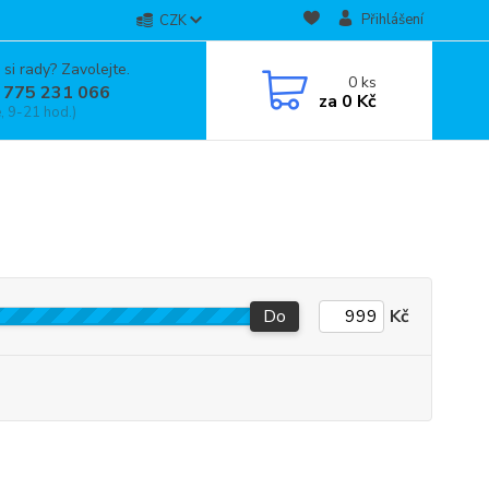
Přihlášení
CZK
 si rady? Zavolejte.
0
ks
 775 231 066
za
0 Kč
, 9-21 hod.)
Do
Kč