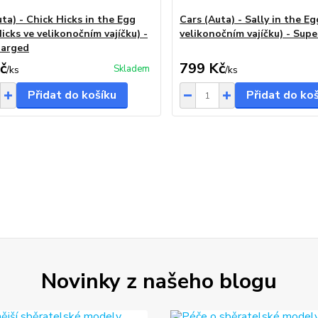
ta) - Chick Hicks in the Egg
Cars (Auta) - Sally in the Eg
icks ve velikonočním vajíčku) -
velikonočním vajíčku) - Sup
harged
č
799 Kč
Skladem
/
ks
/
ks
Přidat do košíku
Přidat do ko
Novinky z našeho blogu