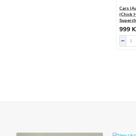
Cars (Au
(Chick H
Superc
999 K