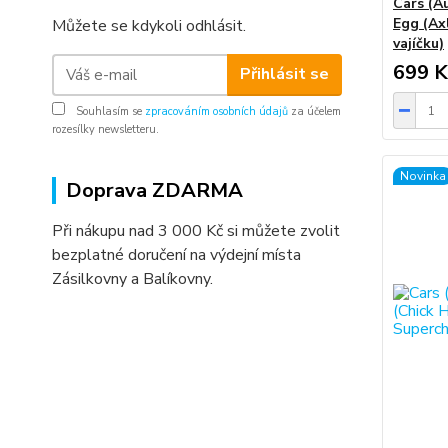
Cars (Au
Egg (Ax
Můžete se kdykoli odhlásit.
vajíčku)
699 K
Přihlásit se
Souhlasím se
zpracováním osobních údajů
za účelem
rozesílky newsletteru.
Novinka
Doprava ZDARMA
Při nákupu nad 3 000 Kč si můžete zvolit
bezplatné doručení na výdejní místa
Zásilkovny a Balíkovny.