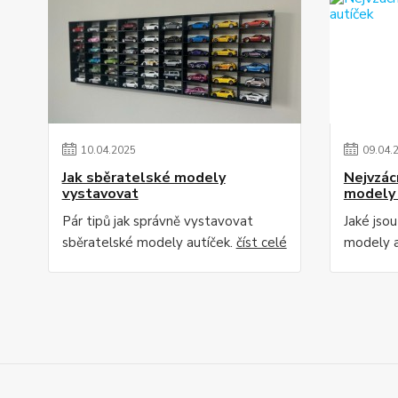
10
.
04
.
2025
09
.
04
.
Jak sběratelské modely
Nejvzác
vystavovat
modely 
Pár tipů jak správně vystavovat
Jaké jsou
sběratelské modely autíček.
číst celé
modely a