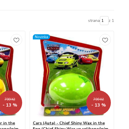
strana
z 1
Novinka
799 Kč
799 Kč
- 13 %
- 13 %
r in the
Cars (Auta) - Chief Shiny Wax in the
ikonočním
Egg (Chief Shiny Wax ve velikonočním