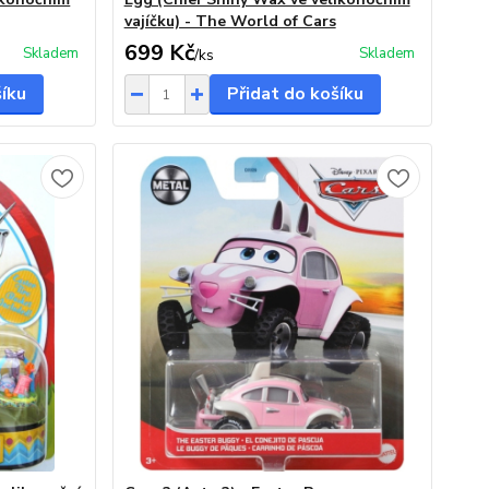
vajíčku) - The World of Cars
699 Kč
Skladem
Skladem
/
ks
šíku
Přidat do košíku