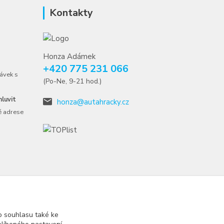
Kontakty
Honza Adámek
+420 775 231 066
ávek s
(Po-Ne, 9-21 hod.)
luvit
honza@autahracky.cz
é adrese
 souhlasu také ke