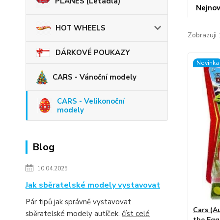
PLANES (Letadla)
Nejnov
HOT WHEELS
Zobrazuji 
DÁRKOVÉ POUKAZY
Novinka
CARS - Vánoční modely
CARS - Velikonoční
modely
Blog
10.04.2025
Jak sběratelské modely vystavovat
Pár tipů jak správně vystavovat
Cars (A
sběratelské modely autíček.
číst celé
the Egg