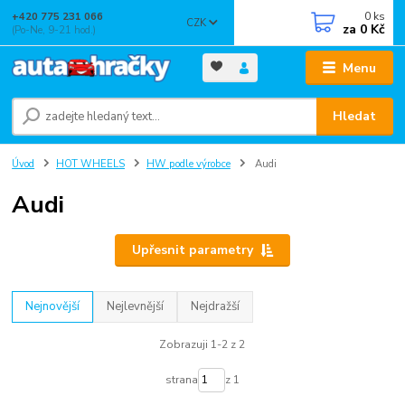
0
ks
+420 775 231 066
CZK
za
0 Kč
(Po-Ne, 9-21 hod.)
Menu
Hledat
Úvod
HOT WHEELS
HW podle výrobce
Audi
Audi
Upřesnit parametry
Nejnovější
Nejlevnější
Nejdražší
Zobrazuji 1-2 z 2
strana
z 1