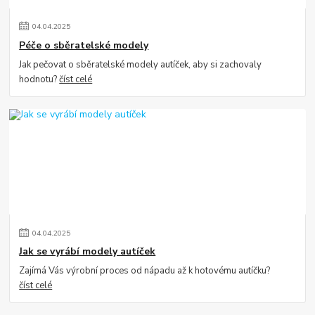
04
.
04
.
2025
Péče o sběratelské modely
Jak pečovat o sběratelské modely autíček, aby si zachovaly
hodnotu?
číst celé
04
.
04
.
2025
Jak se vyrábí modely autíček
Zajímá Vás výrobní proces od nápadu až k hotovému autíčku?
číst celé