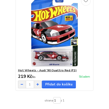
Hot Wheels - Audi '90 Quattro Red (F1)
219 Kč
Skladem
/
ks
Přidat do košíku
strana
z 1