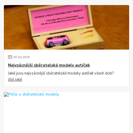
09
.
04
.
2025
Nejvzácnější sběratelské modely autíček
Jaké jsou nejvzácnější sběratelské modely autíček všech dob?
číst celé