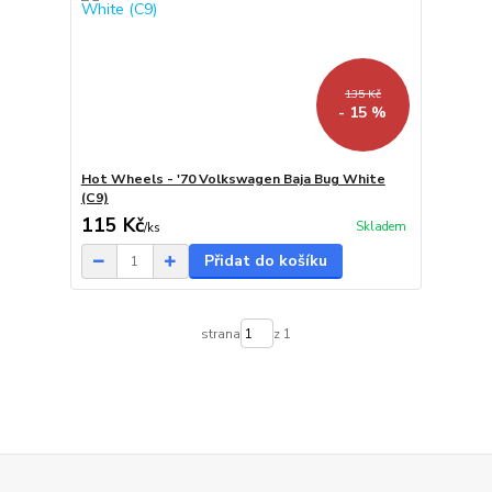
135 Kč
- 15 %
Hot Wheels - '70 Volkswagen Baja Bug White
(C9)
115 Kč
Skladem
/
ks
Přidat do košíku
strana
z 1