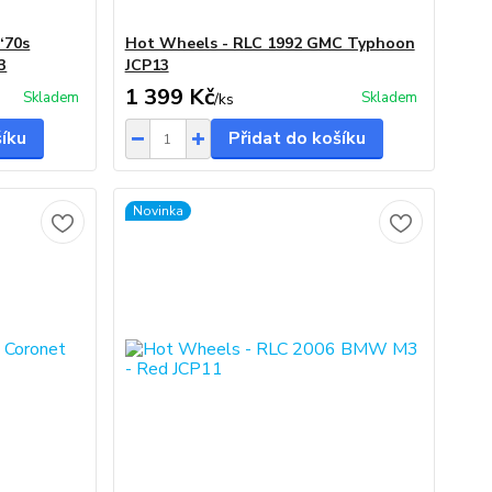
‘70s
Hot Wheels - RLC 1992 GMC Typhoon
3
JCP13
1 399 Kč
Skladem
Skladem
/
ks
šíku
Přidat do košíku
Novinka