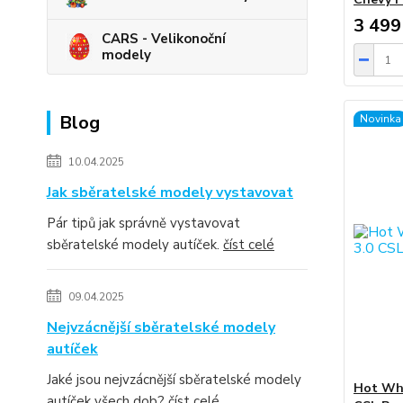
3 499
CARS - Velikonoční
modely
Blog
Novinka
10.04.2025
Jak sběratelské modely vystavovat
Pár tipů jak správně vystavovat
sběratelské modely autíček.
číst celé
09.04.2025
Nejvzácnější sběratelské modely
autíček
Jaké jsou nejvzácnější sběratelské modely
Hot Whe
autíček všech dob?
číst celé