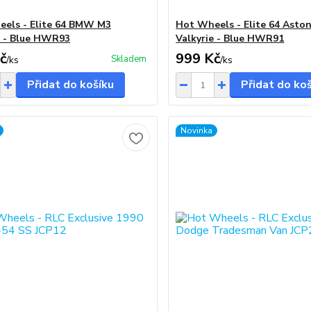
els - Elite 64 BMW M3
Hot Wheels - Elite 64 Asto
 - Blue HWR93
Valkyrie - Blue HWR91
č
999 Kč
Skladem
/
ks
/
ks
Přidat do košíku
Přidat do ko
Novinka