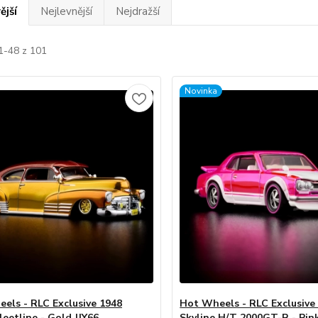
ější
Nejlevnější
Nejdražší
1-48 z 101
Novinka
els - RLC Exclusive 1948
Hot Wheels - RLC Exclusive
leetline - Gold JJY66
Skyline H/T 2000GT-R - Pin