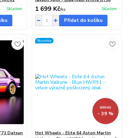
1 699 Kč
Skladem
Skladem
/
ks
šíku
Přidat do košíku
Novinka
899 Kč
- 39 %
 ’71 Datsun
Hot Wheels - Elite 64 Aston Martin