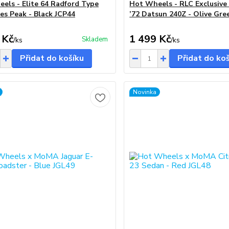
els - Elite 64 Radford Type
Hot Wheels - RLC Exclusiv
kes Peak - Black JCP44
’72 Datsun 240Z - Olive Gre
 Kč
1 499 Kč
Skladem
/
ks
/
ks
Přidat do košíku
Přidat do ko
Novinka