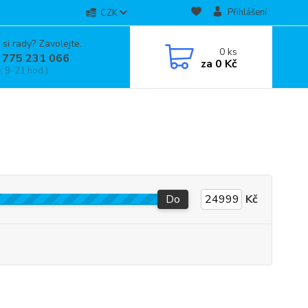
Přihlášení
CZK
 si rady? Zavolejte.
0
ks
 775 231 066
za
0 Kč
, 9-21 hod.)
Do
Kč