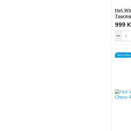
Hot Whe
Touring
999 K
Novinka