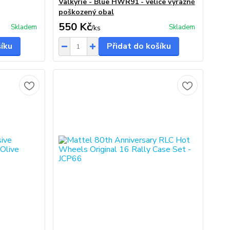
Valkyrie - Blue HWR91 - velice výrazně
poškozený obal
550 Kč
Skladem
Skladem
/
ks
šíku
Přidat do košíku