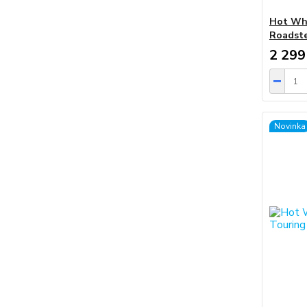
Hot Whe
Roadste
2 299
Novinka