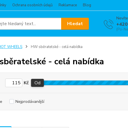
ínky
Ochrana osobních údajů
Reklamace
Blog
Nevíte
Hledat
+420
(Po-Ne
HOT WHEELS
HW sběratelské - celá nabídka
běratelské - celá nabídka
Kč
Od
e
Nejprodávanější