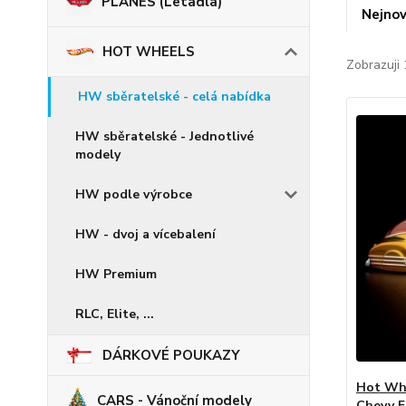
PLANES (Letadla)
Nejnov
HOT WHEELS
Zobrazuji 
HW sběratelské - celá nabídka
HW sběratelské - Jednotlivé
modely
HW podle výrobce
HW - dvoj a vícebalení
HW Premium
RLC, Elite, ...
DÁRKOVÉ POUKAZY
Hot Whe
CARS - Vánoční modely
Chevy F