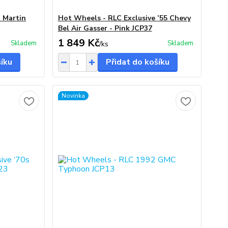
n Martin
Hot Wheels - RLC Exclusive ’55 Chevy
Bel Air Gasser - Pink JCP37
1 849 Kč
Skladem
Skladem
/
ks
šíku
Přidat do košíku
Novinka