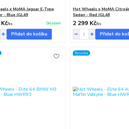
els x MoMA Jaguar E-Type
Hot Wheels x MoMA Citroë
r - Blue JGL49
Sedan - Red JGL48
 Kč
2 299 Kč
Skladem
/
ks
/
ks
Přidat do košíku
Přidat do ko
Novinka