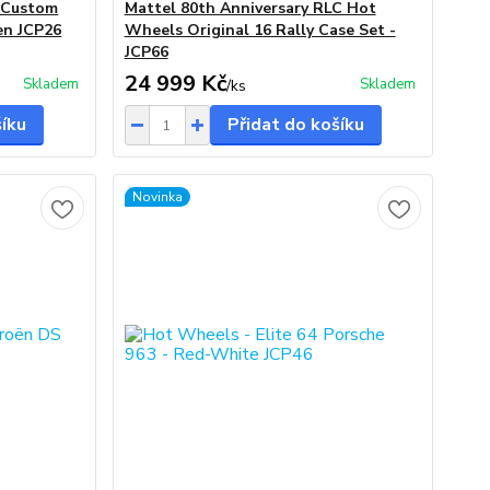
e Custom
Mattel 80th Anniversary RLC Hot
en JCP26
Wheels Original 16 Rally Case Set -
JCP66
24 999 Kč
Skladem
Skladem
/
ks
šíku
Přidat do košíku
Novinka