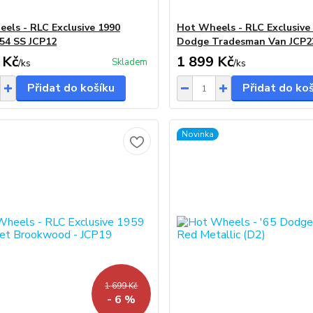
els - RLC Exclusive 1990
Hot Wheels - RLC Exclusive 
54 SS JCP12
Dodge Tradesman Van JCP2
 Kč
1 899 Kč
Skladem
/
ks
/
ks
Přidat do košíku
Přidat do ko
Novinka
1 699 Kč
- 6 %