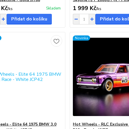
 Kč
1 999 Kč
Skladem
/
ks
/
ks
Přidat do košíku
Přidat do ko
Novinka
els - Elite 64 1975 BMW 3.0
Hot Wheels - RLC Exclusive