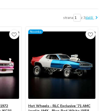
strana
z 3
další
Novinka
 1972
Hot Wheels - RLC Exclusive ’71 AMC
k JKC01
Javelin AMX - Blue-Red-White JJY58