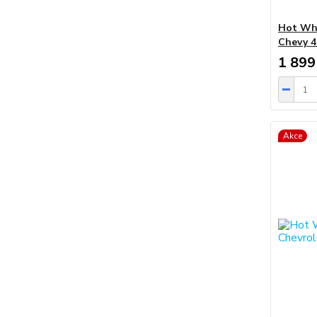
Hot Whe
Chevy 4
1 899
Akce