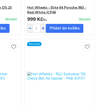
n DS 23
Hot Wheels - Elite 64 Porsche 963 -
Red-White JCP46
999 Kč
Skladem
Skladem
/
ks
šíku
Přidat do košíku
Novinka