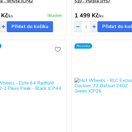
e - White JCP42
510 - Purple JJY57
 Kč
1 499 Kč
Skladem
/
ks
/
ks
Přidat do košíku
Přidat do ko
Novinka