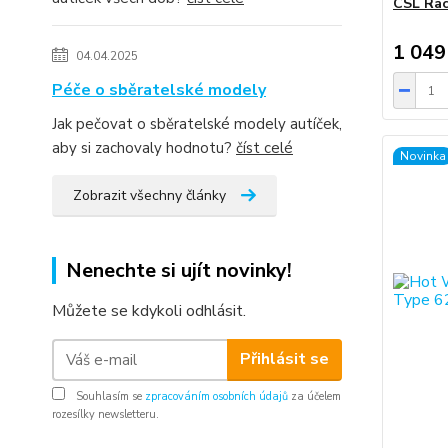
CSL Rac
1 049
04.04.2025
Péče o sběratelské modely
Jak pečovat o sběratelské modely autíček,
aby si zachovaly hodnotu?
číst celé
Novinka
Zobrazit všechny články
Nenechte si ujít novinky!
Můžete se kdykoli odhlásit.
Přihlásit se
Souhlasím se
zpracováním osobních údajů
za účelem
rozesílky newsletteru.