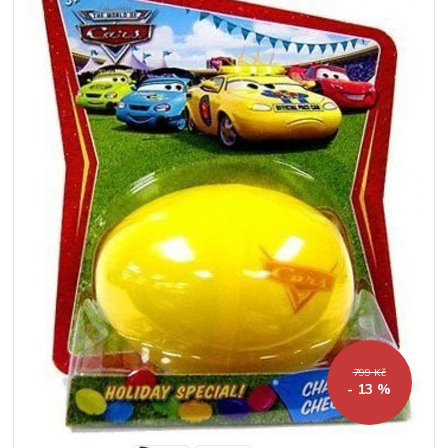
799 Kč
- 13 %