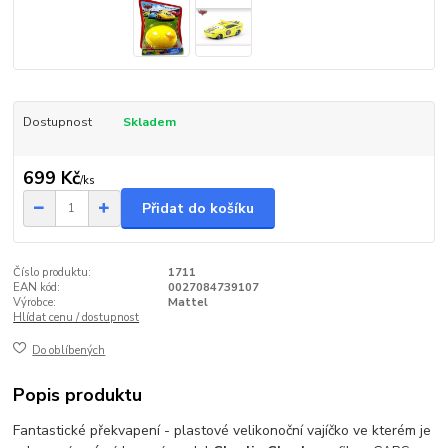
Dostupnost
Skladem
699 Kč
/
ks
Přidat do košíku
Číslo produktu:
1711
EAN kód:
0027084739107
Výrobce:
Mattel
Hlídat cenu / dostupnost
Do oblíbených
Popis produktu
Fantastické překvapení - plastové velikonoční vajíčko ve kterém je