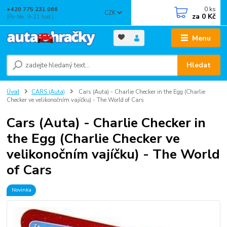
0
ks
+420 775 231 066
CZK
za
0 Kč
(Po-Ne, 9-21 hod.)
Menu
Hledat
Úvod
CARS (Auta)
Cars (Auta) - Charlie Checker in the Egg (Charlie
Checker ve velikonočním vajíčku) - The World of Cars
Cars (Auta) - Charlie Checker in
the Egg (Charlie Checker ve
velikonočním vajíčku) - The World
of Cars
Novinka