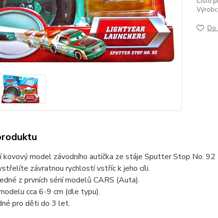
Číslo p
Výrobc
Do 
produktu
í kovový model závodního autíčka ze stáje Sputter Stop No. 92 
střelíte závratnou rychlostí vstříc k jeho cíli.
edné z prvních sérií modelů CARS (Auta).
modelu cca 6-9 cm (dle typu).
né pro děti do 3 let.