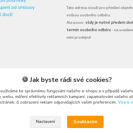
dní podmínky
upení od smlouvy
Tato adresa slouží pro předání objedn
í zboží
volbou osobního odběru.
Ale pozor,
vždy je nutné předem dom
termín osobního odběru
- na uveden
není prodejna!
🍪 Jak byste rádi své cookies?
používáme ke správnému fungování našeho e-shopu a v případě vašeho
k o webu, měření efektivity reklamních kampaní, zapamatování vašeho o
 stránek, či zobrazení reklam odpovídajících vašim preferencím.
Více k v
Upravit sběr cookies.
Souhlasím
Nastavení