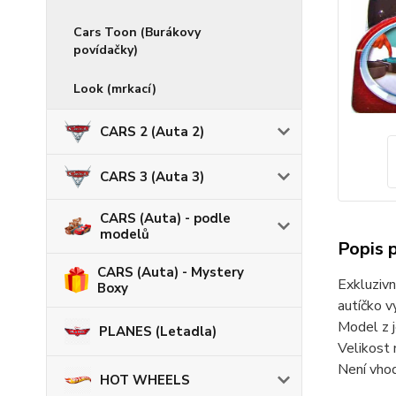
Cars Toon (Burákovy
povídačky)
Look (mrkací)
CARS 2 (Auta 2)
CARS 3 (Auta 3)
CARS (Auta) - podle
modelů
Popis 
CARS (Auta) - Mystery
Exkluzivn
Boxy
autíčko vy
Model z j
PLANES (Letadla)
Velikost 
Není vhod
HOT WHEELS