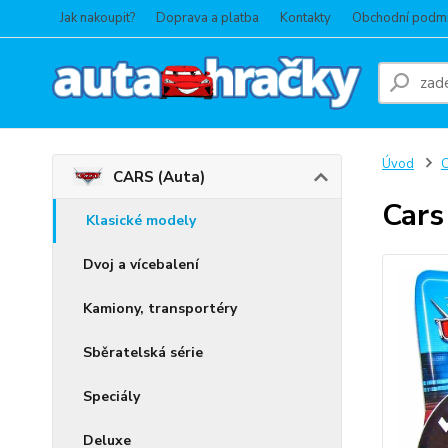
Jak nakoupit?
Doprava a platba
Kontakty
Obchodní podm
Úvod
C
CARS (Auta)
Cars
Klasické modely
Dvoj a vícebalení
Kamiony, transportéry
Sběratelská série
Speciály
Deluxe