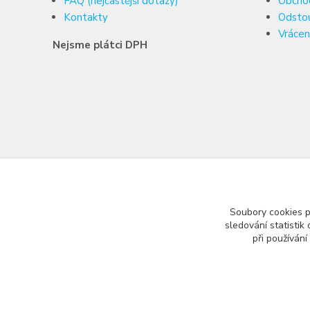
FAQ (nejčastější dotazy)
Obcho
Kontakty
Odsto
Vrácen
Nejsme plátci DPH
Soubory cookies 
sledování statisti
při používání