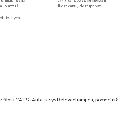
roduktu:
9733
EAN kód:
0027084866216
e:
Mattel
Hlídat cenu / dostupnost
oblíbených
z filmu CARS (Auta) s vystřelovací rampou, pomocí níž