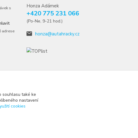
Honza Adámek
ávek s
+420 775 231 066
(Po-Ne, 9-21 hod.)
luvit
é adrese
honza@autahracky.cz
 souhlasu také ke
blíbeného nastavení
yužití cookies