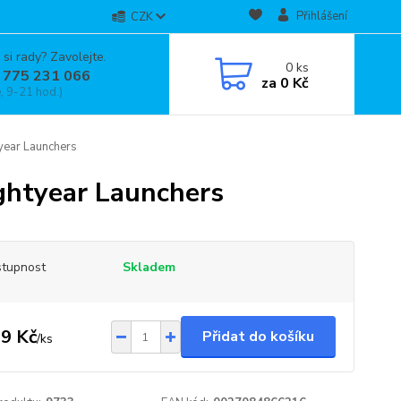
Přihlášení
CZK
 si rady? Zavolejte.
0
ks
 775 231 066
za
0 Kč
, 9-21 hod.)
tyear Launchers
ightyear Launchers
tupnost
Skladem
9 Kč
Přidat do košíku
/
ks