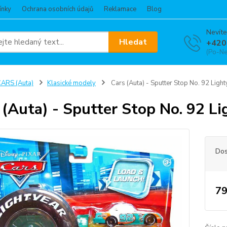
ínky
Ochrana osobních údajů
Reklamace
Blog
Nevíte
Hledat
+420
(Po-Ne
ARS (Auta)
Klasické modely
Cars (Auta) - Sputter Stop No. 92 Ligh
 (Auta) - Sputter Stop No. 92 L
Dos
79