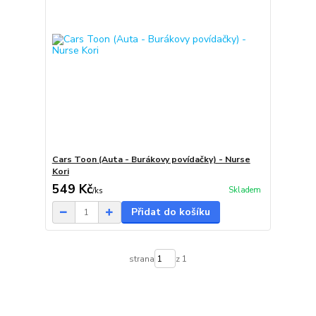
Cars Toon (Auta - Burákovy povídačky) - Nurse
Kori
549 Kč
Skladem
/
ks
Přidat do košíku
strana
z 1