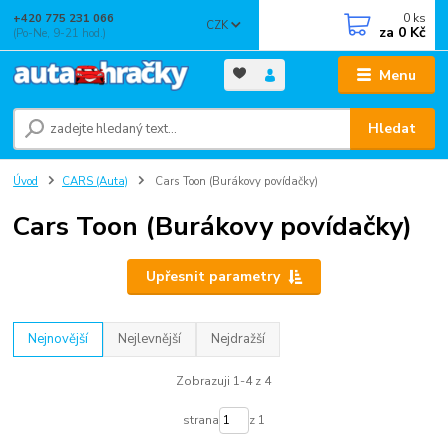
0
ks
+420 775 231 066
CZK
za
0 Kč
(Po-Ne, 9-21 hod.)
Menu
Hledat
Úvod
CARS (Auta)
Cars Toon (Burákovy povídačky)
Cars Toon (Burákovy povídačky)
Upřesnit parametry
Nejnovější
Nejlevnější
Nejdražší
Zobrazuji 1-4 z 4
strana
z 1