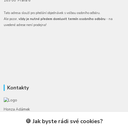
169 00 Praha 6
Tato adresa slouží pro předání objednávek s volbou osobního odběru.
Ale pozor,
vždy je nutné předem domluvit termín osobního odběru
- na
uvedené adrese není prodejna!
Kontakty
Honza Adámek
+420 775 231 066
🍪 Jak byste rádi své cookies?
(Po-Ne, 9-21 hod.)