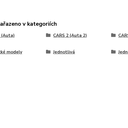
zařazeno v kategoriích
 (Auta)
CARS 2 (Auta 2)
CARS
cké modely
Jednotlivá
Jedn