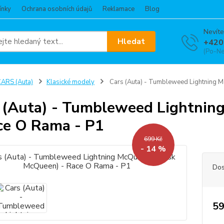
ínky
Ochrana osobních údajů
Reklamace
Blog
Nevíte
Hledat
+420
(Po-Ne
ARS (Auta)
Klasické modely
Cars (Auta) - Tumbleweed Lightning M
 (Auta) - Tumbleweed Lightnin
ce O Rama - P1
699 Kč
- 14 %
Dos
59