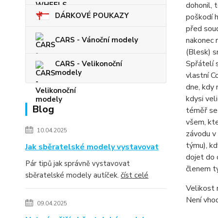
dohonil, 
DÁRKOVÉ POUKAZY
poškodí h
před soud
CARS - Vánoční modely
nakonec r
(Blesk) s
Spřátelí 
CARS - Velikonoční
modely
vlastní C
dne, kdy 
kdysi vel
Blog
téměř se
všem, kte
10.04.2025
závodu v 
týmu), kd
Jak sběratelské modely vystavovat
dojet do 
Pár tipů jak správně vystavovat
členem tý
sběratelské modely autíček.
číst celé
Velikost 
Není vhod
09.04.2025