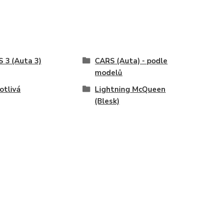
 3 (Auta 3)
CARS (Auta) - podle
modelů
otlivá
Lightning McQueen
(Blesk)