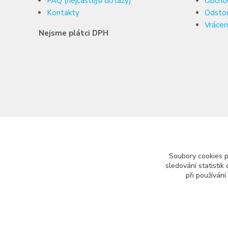
FAQ (nejčastější dotazy)
Obcho
Kontakty
Odsto
Vrácen
Nejsme plátci DPH
Soubory cookies 
sledování statisti
při používání