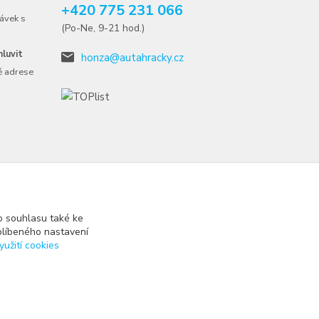
+420 775 231 066
ávek s
(Po-Ne, 9-21 hod.)
luvit
honza@autahracky.cz
é adrese
 souhlasu také ke
blíbeného nastavení
yužití cookies