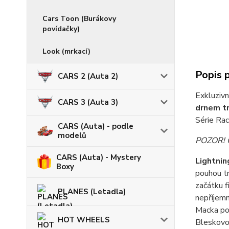
Cars Toon (Burákovy
povídačky)
Look (mrkací)
Popis 
CARS 2 (Auta 2)
Exkluzivn
CARS 3 (Auta 3)
drnem tr
Série Rac
CARS (Auta) - podle
modelů
POZOR! Ob
CARS (Auta) - Mystery
Lightni
Boxy
pouhou t
začátku f
PLANES (Letadla)
nepříjemn
Macka pot
HOT WHEELS
Bleskovo 