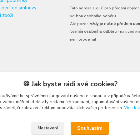
dní podmínky
upení od smlouvy
Tato adresa slouží pro předání objedn
í zboží
volbou osobního odběru.
Ale pozor,
vždy je nutné předem dom
termín osobního odběru
- na uveden
není prodejna!
🍪 Jak byste rádi své cookies?
používáme ke správnému fungování našeho e-shopu a v případě vašeho
k o webu, měření efektivity reklamních kampaní, zapamatování vašeho o
 stránek, či zobrazení reklam odpovídajících vašim preferencím.
Více k v
Upravit sběr cookies.
Souhlasím
Nastavení