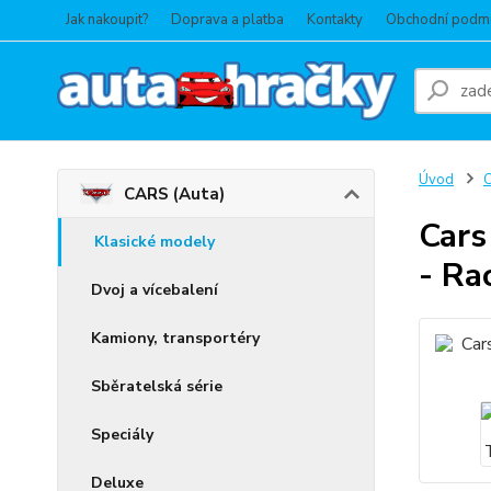
Jak nakoupit?
Doprava a platba
Kontakty
Obchodní podm
Úvod
C
CARS (Auta)
Cars
Klasické modely
- Ra
Dvoj a vícebalení
Kamiony, transportéry
Sběratelská série
Speciály
Deluxe