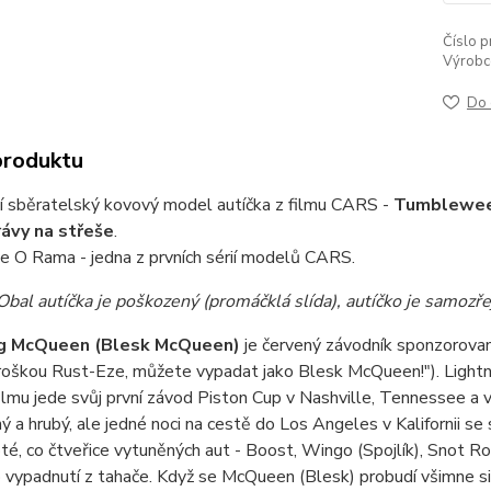
Číslo p
Výrobc
Do 
produktu
í sběratelský kovový model autíčka z filmu CARS -
Tumbleweed
ávy na střeše
.
e O Rama - jedna z prvních sérií modelů CARS.
al autíčka je poškozený (promáčklá slída), autíčko je samozře
ng McQueen (Blesk McQueen)
je červený závodník sponzorova
roškou Rust-Eze, můžete vypadat jako Blesk McQueen!"). Light
ilmu jede svůj první závod Piston Cup v Nashville, Tennessee a 
ý a hrubý, ale jedné noci na cestě do Los Angeles v Kalifornii s
é, co čtveřice vytuněných aut - Boost, Wingo (Spojlík), Snot Ro
vypadnutí z tahače. Když se McQueen (Blesk) probudí všimne si, ž