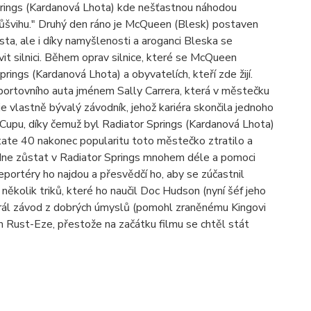
Springs (Kardanová Lhota) kde nešťastnou náhodou
v průšvihu." Druhý den ráno je McQueen (Blesk) postaven
ta, ale i díky namyšlenosti a aroganci Bleska se
it silnici. Během oprav silnice, které se McQueen
ngs (Kardanová Lhota) a obyvatelích, kteří zde žijí.
ortovního auta jménem Sally Carrera, která v městečku
 vlastně bývalý závodník, jehož kariéra skončila jednoho
 Cupu, díky čemuž byl Radiator Springs (Kardanová Lhota)
erstate 40 nakonec popularitu toto městečko ztratilo a
dne zůstat v Radiator Springs mnohem déle a pomoci
eportéry ho najdou a přesvědčí ho, aby se zúčastnil
kolik triků, které ho naučil Doc Hudson (nyní šéf jeho
ohrál závod z dobrých úmyslů (pomohl zraněnému Kingovi
m Rust-Eze, přestože na začátku filmu se chtěl stát