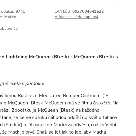
roduktu:
9741
EAN kód:
0027084641622
e:
Mattel
Hlídat cenu / dostupnost
oblíbených
 Lightning McQueen (Blesk) - McQueen (Blesk) s
jmě zcela v pořádku!
ný firnou Rust-eze Medicated Bumper Ointment ("S
ning McQueen (Blesk McQueen) má ve filmu číslo 95. Na
vítězí. Zpočátku je McQueen (Blesk) na každého
e stane, že se ve spánku náhodou oddělí od svého tahače
d (Smrkáč) a DJ narazí do Mackova přívěsu, což způsobí
e Mack je pryč. Snaží se jet jak to jde, aby Macka