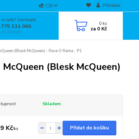
Přihlášení
CZK
 si rady? Zavolejte.
0
ks
 775 231 066
za
0 Kč
, 9-21 hod.)
cQueen (Blesk McQueen) - Race O Rama - P1
g McQueen (Blesk McQueen)
tupnost
Skladem
9 Kč
Přidat do košíku
/
ks