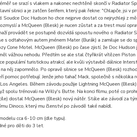
téměř se srazí s vlakem a nakonec nechtěně skončí v Radiator 
lavní silnici a je zatčen šerifem, který pak řekne: "Chlapče, jsi 
. Soudce Doc Hudson ho chce nejprve dostat co nejrychleji z měs
ozmyslí a McQueen (Blesk) je nucen zůstat a za trest musí oprav
naží provádět se postupně dozvídá spoustu nového o Radiator Spri
se s odtahovým autem jménem Mater (Burák) a zamiluje se do sp
ozy Cone Motel. McQueen (Blesk) po čase zjistí, že Doc Hudson je
měl vážnou nehodu. Předtím se ale stal čtyřikrát vítězen Piston
ice populární turistickou atrakcí, ale kvůli výstavbě dálnice Int
 na něj zapomnělo. Po opravě silnice se McQueen (Blesk) rozho
ří pomoc potřebují. Jenže jeho tahač Mack, společně s několika r
Los Angeles. Během závodu použije Lightning McQueen (Blesk) ně
yž spolu trénovali na Willy's Butte. Na konci filmu, poté co pr
cíle) dostal McQueen (Blesk) nový nátěr. Stále ale závodí za tý
mu Dinoco, který mu členství po závodě také nabídl.
modelu cca 6-10 cm (dle typu).
né pro děti do 3 let.