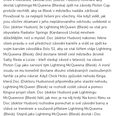
dostal Lightninga McQueena (Bleska) zpět na závody Piston Cup,
protože nechtěl, aby se Blesk v městečku nadále zdržoval.
Považoval to za nejlepší řešení pro všechny. Ale když viděl, jak
jsou všichni zklamaní z jeho neplánovaného odchodu, uvědomil si
Doc (doktor Hudson), že Lightning McQueen (Blesk) se stal pro
obyvatele Radiator Springs (Kardanová Lhota) mnohem
důležitějším, než si myslel. Doc (doktor Hudson) nakonec řekne
všem pravdu o své předchozí závodní kariéře a vrátí se zpět ke
svým barvám závoďáka číslo 51, aby se stal šéfem stáje Lightning
McQueena (Blesk), čímž dostane téměř celé městečko (kromě
Sally, Reda a Lizzie - kteří sledují závod v televizi), na závod
Piston Cup jako servisní tým Lightning McQueena (Blesk). A ironií
osudu se mu konečně dostane dlouho očekávaných zasloužených
fanfár za jeho návrat. Když Chick Hicks způsobil nehodu Kinga,
která Doc (Doktoru Hudsonovi) připomněla jeho vlastní nehodu,
Lightning McQueen (Blesk) se rozhodl vzdát závod a pomoci
Kingovi projet cílem. Doc (doktor Hudson) pak Lightningu
McQueenovi (Blesk) řekl, jak moc je na něj hrdý. Na konci filmu se
Doc (doktor Hudson) rozhodne ponechat si své závodní barvy a
stává se trenérem a současně přítelem Lightning McQueena
(Blesk). Stejně jako Lightning McQueen (Blesk) dostal i Doc