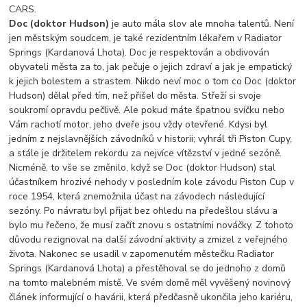
CARS.
Doc (doktor Hudson)
je auto mála slov ale mnoha talentů. Není
jen městským soudcem, je také rezidentním lékařem v Radiator
Springs (Kardanová Lhota). Doc je respektován a obdivován
obyvateli města za to, jak pečuje o jejich zdraví a jak je empatický
k jejich bolestem a strastem. Nikdo neví moc o tom co Doc (doktor
Hudson) dělal před tím, než přišel do města. Střeží si svoje
soukromí opravdu pečlivě. Ale pokud máte špatnou svíčku nebo
Vám rachotí motor, jeho dveře jsou vždy otevřené. Kdysi byl
jedním z nejslavnějších závodníků v historii; vyhrál tři Piston Cupy,
a stále je držitelem rekordu za nejvíce vítězství v jedné sezóně.
Nicméně, to vše se změnilo, když se Doc (doktor Hudson) stal
účastníkem hrozivé nehody v posledním kole závodu Piston Cup v
roce 1954, která znemožnila účast na závodech následující
sezóny. Po návratu byl přijat bez ohledu na předešlou slávu a
bylo mu řečeno, že musí začít znovu s ostatními nováčky. Z tohoto
důvodu rezignoval na další závodní aktivity a zmizel z veřejného
života. Nakonec se usadil v zapomenutém městečku Radiator
Springs (Kardanová Lhota) a přestěhoval se do jednoho z domů
na tomto malebném místě. Ve svém domě měl vyvěšený novinový
článek informující o havárii, která předčasně ukončila jeho kariéru,