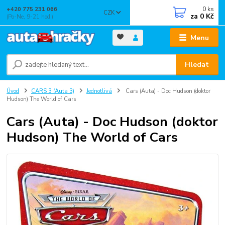
0
ks
+420 775 231 066
CZK
za
0 Kč
(Po-Ne, 9-21 hod.)
Menu
Hledat
Úvod
CARS 3 (Auta 3)
Jednotlivá
Cars (Auta) - Doc Hudson (doktor
Hudson) The World of Cars
Cars (Auta) - Doc Hudson (doktor
Hudson) The World of Cars