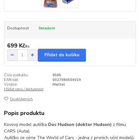
Dostupnost
Skladem
699 Kč
/
ks
Přidat do košíku
Číslo produktu:
9565
EAN kód:
0027084504019
Výrobce:
Mattel
Hlídat cenu / dostupnost
Do oblíbených
Popis produktu
Kovový model autíčka
Doc Hudson (doktor Hudson)
z filmu
CARS (Auta).
Autíčko ze série The World of Cars - jedna z prvních sérií modelů