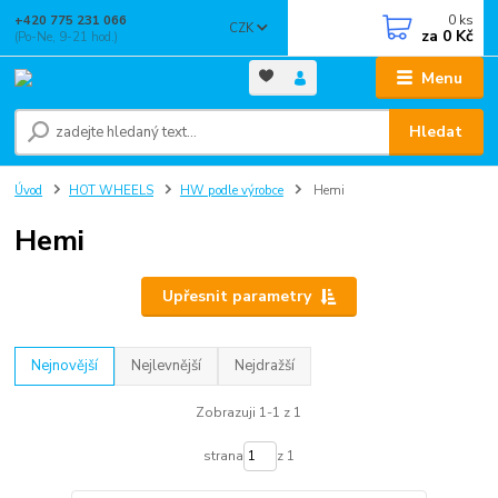
0
ks
+420 775 231 066
CZK
za
0 Kč
(Po-Ne, 9-21 hod.)
Menu
Hledat
Úvod
HOT WHEELS
HW podle výrobce
Hemi
Hemi
Upřesnit parametry
Nejnovější
Nejlevnější
Nejdražší
Zobrazuji 1-1 z 1
strana
z 1