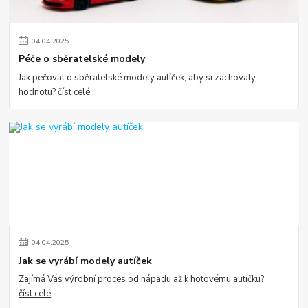
04
.
04
.
2025
Péče o sběratelské modely
Jak pečovat o sběratelské modely autíček, aby si zachovaly
hodnotu?
číst celé
04
.
04
.
2025
Jak se vyrábí modely autíček
Zajímá Vás výrobní proces od nápadu až k hotovému autíčku?
číst celé