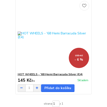
155 Kč
- 6 %
HOT WHEELS - '68 Hemi Barracuda Silver (E4)
145 Kč
Skladem
/
ks
Přidat do košíku
strana
z 1