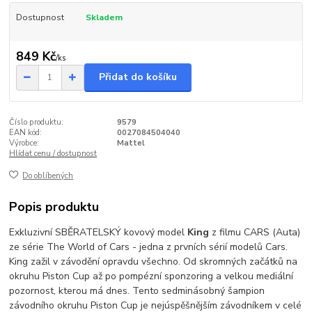
Dostupnost
Skladem
849 Kč
/
ks
Přidat do košíku
Číslo produktu:
9579
EAN kód:
0027084504040
Výrobce:
Mattel
Hlídat cenu / dostupnost
Do oblíbených
Popis produktu
Exkluzivní SBĚRATELSKÝ kovový model
King
z filmu CARS (Auta)
ze série The World of Cars - jedna z prvních sérií modelů Cars.
King zažil v závodění opravdu všechno. Od skromných začátků na
okruhu Piston Cup až po pompézní sponzoring a velkou mediální
pozornost, kterou má dnes. Tento sedminásobný šampion
závodního okruhu Piston Cup je nejúspěšnějším závodníkem v celé