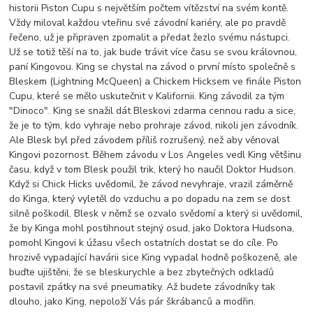
historii Piston Cupu s největším počtem vítězství na svém kontě.
Vždy miloval každou vteřinu své závodní kariéry, ale po pravdě
řečeno, už je připraven zpomalit a předat žezlo svému nástupci.
Už se totiž těší na to, jak bude trávit více času se svou královnou,
paní Kingovou. King se chystal na závod o první místo společně s
Bleskem (Lightning McQueen) a Chickem Hicksem ve finále Piston
Cupu, které se mělo uskutečnit v Kalifornii. King závodil za tým
"Dinoco". King se snažil dát Bleskovi zdarma cennou radu a sice,
že je to tým, kdo vyhraje nebo prohraje závod, nikoli jen závodník.
Ale Blesk byl před závodem příliš rozrušený, než aby věnoval
Kingovi pozornost. Během závodu v Los Angeles vedl King většinu
času, když v tom Blesk použil trik, který ho naučil Doktor Hudson.
Když si Chick Hicks uvědomil, že závod nevyhraje, vrazil záměrně
do Kinga, který vyletěl do vzduchu a po dopadu na zem se dost
silně poškodil. Blesk v němž se ozvalo svědomí a který si uvědomil,
že by Kinga mohl postihnout stejný osud, jako Doktora Hudsona,
pomohl Kingovi k úžasu všech ostatních dostat se do cíle. Po
hrozivě vypadající havárii sice King vypadal hodně poškozeně, ale
buďte ujištěni, že se bleskurychle a bez zbytečných odkladů
postavil zpátky na své pneumatiky. Až budete závodníky tak
dlouho, jako King, nepoloží Vás pár škrábanců a modřin.