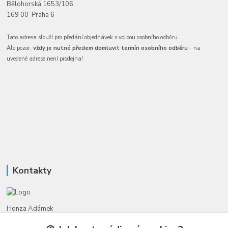
Bělohorská 1653/106
169 00 Praha 6
Tato adresa slouží pro předání objednávek s volbou osobního odběru.
Ale pozor,
vždy je nutné předem domluvit termín osobního odběru
- na
uvedené adrese není prodejna!
Kontakty
Honza Adámek
+420 775 231 066