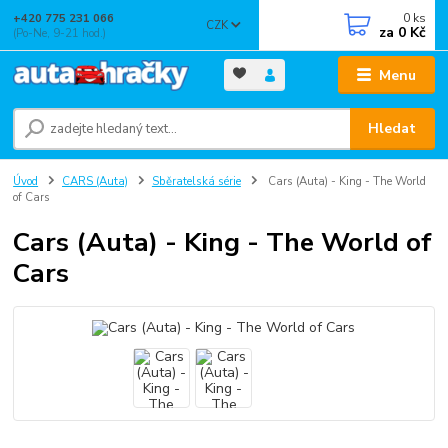
0
ks
+420 775 231 066
CZK
za
0 Kč
(Po-Ne, 9-21 hod.)
Menu
Hledat
Úvod
CARS (Auta)
Sběratelská série
Cars (Auta) - King - The World
of Cars
Cars (Auta) - King - The World of
Cars