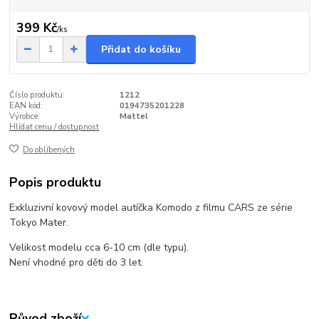
399 Kč
/
ks
Přidat do košíku
Číslo produktu:
1212
EAN kód:
0194735201228
Výrobce:
Mattel
Hlídat cenu / dostupnost
Do oblíbených
Popis produktu
Exkluzivní kovový model autíčka Komodo z filmu CARS ze série
Tokyo Mater.
Velikost modelu cca 6-10 cm (dle typu).
Není vhodné pro děti do 3 let.
Původ zboží