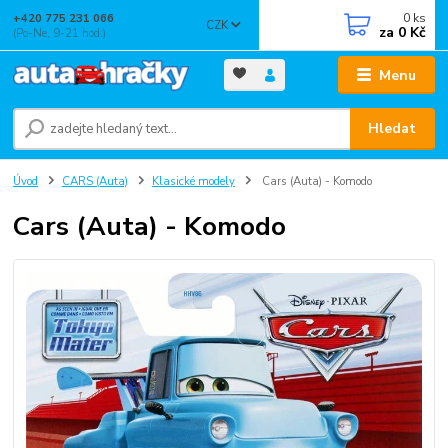
0
ks
+420 775 231 066
CZK
za
0 Kč
(Po-Ne, 9-21 hod.)
Menu
Hledat
Úvod
CARS (Auta)
Klasické modely
Cars (Auta) - Komodo
Cars (Auta) - Komodo