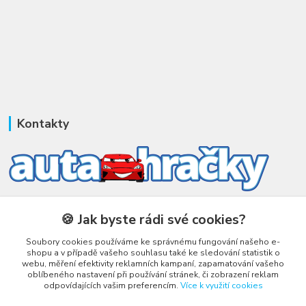
Kontakty
Honza Adámek
🍪 Jak byste rádi své cookies?
+420 775 231 066
(Po-Ne, 9-21 hod.)
Soubory cookies používáme ke správnému fungování našeho e-
shopu a v případě vašeho souhlasu také ke sledování statistik o
honza@autahracky.cz
webu, měření efektivity reklamních kampaní, zapamatování vašeho
oblíbeného nastavení při používání stránek, či zobrazení reklam
odpovídajících vašim preferencím.
Více k využití cookies