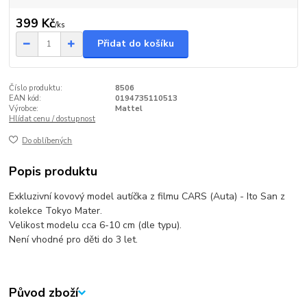
399 Kč
/
ks
Přidat do košíku
Číslo produktu:
8506
EAN kód:
0194735110513
Výrobce:
Mattel
Hlídat cenu / dostupnost
Do oblíbených
Popis produktu
Exkluzivní kovový model autíčka z filmu CARS (Auta) - Ito San z
kolekce Tokyo Mater.
Velikost modelu cca 6-10 cm (dle typu).
Není vhodné pro děti do 3 let.
Původ zboží