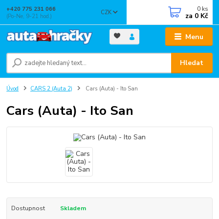
0
ks
+420 775 231 066
CZK
za
0 Kč
(Po-Ne, 9-21 hod.)
Menu
Hledat
Úvod
CARS 2 (Auta 2)
Cars (Auta) - Ito San
Cars (Auta) - Ito San
Dostupnost
Skladem