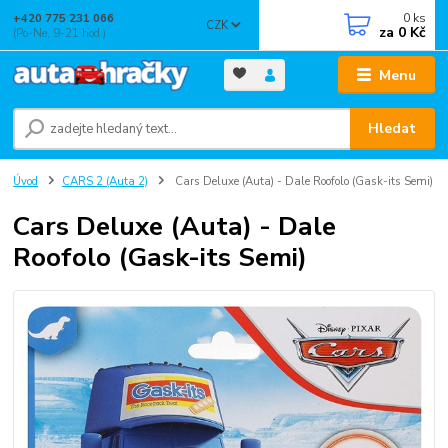
0
ks
+420 775 231 066
CZK
za
0 Kč
(Po-Ne, 9-21 hod.)
Menu
Hledat
Úvod
CARS 2 (Auta 2)
Cars Deluxe (Auta) - Dale Roofolo (Gask-its Semi)
Cars Deluxe (Auta) - Dale
Roofolo (Gask-its Semi)