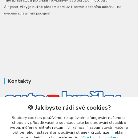
Tato adresa slouží pro předání objednávek s volbou osobního odběru.
Ale pozor,
vždy je nutné předem domluvit termín osobního odběru
- na
uvedené adrese není prodejna!
Kontakty
🍪 Jak byste rádi své cookies?
Soubory cookies používáme ke správnému fungování našeho e-
Honza Adámek
shopu a v případě vašeho souhlasu také ke sledování statistik o
+420 775 231 066
webu, měření efektivity reklamních kampaní, zapamatování vašeho
(Po-Ne, 9-21 hod.)
oblíbeného nastavení při používání stránek, či zobrazení reklam
odpovídajících vašim preferencím.
Více k využití cookies