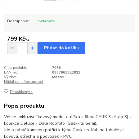
Dostupnost
Skladem
799 Kč
/
ks
Přidat do košíku
Číslo produktu:
7086
EAN kód:
0887961822823
Výrobce:
Mattel
Hlídat cenu / dostupnost
Do oblíbených
Popis produktu
Velice exkluzivní kovový model autíčka z filmu CARS 3 (Auta 3) z
kolekce Deluxe - Dale Roofolo (Gask-its Semi).
Jde o tahač kamionu patřící k týmu Gask-its. Kabina tahače je
kovová, střecha a podvozek - PVC.