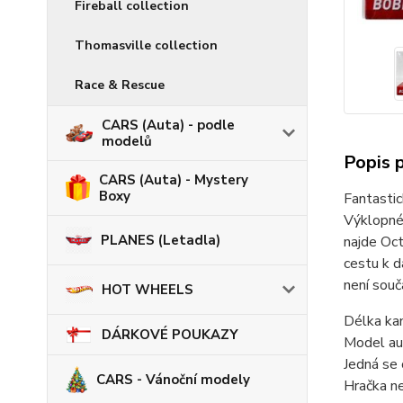
Fireball collection
Thomasville collection
Race & Rescue
CARS (Auta) - podle
modelů
Popis 
CARS (Auta) - Mystery
Boxy
Fantastic
Výklopné 
PLANES (Letadla)
najde Oct
cestu k d
není souč
HOT WHEELS
Délka kam
DÁRKOVÉ POUKAZY
Model au
Jedná se 
CARS - Vánoční modely
Hračka ne