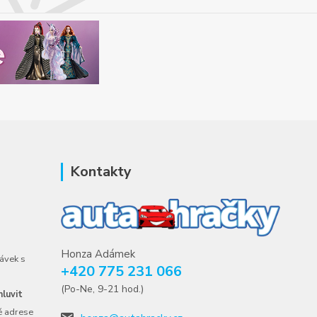
Kontakty
Honza Adámek
ávek s
+420 775 231 066
(Po-Ne, 9-21 hod.)
luvit
é adrese