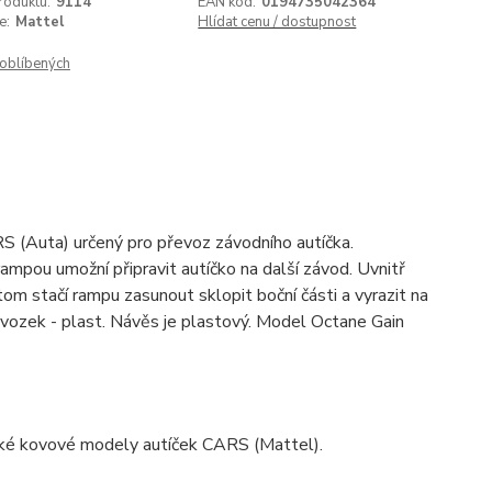
roduktu:
9114
EAN kód:
0194735042364
e:
Mattel
Hlídat cenu / dostupnost
oblíbených
S (Auta) určený pro převoz závodního autíčka.
ampou umožní připravit autíčko na další závod. Uvnitř
om stačí rampu zasunout sklopit boční části a vyrazit na
dvozek - plast. Návěs je plastový. Model Octane Gain
ické kovové modely autíček CARS (Mattel).