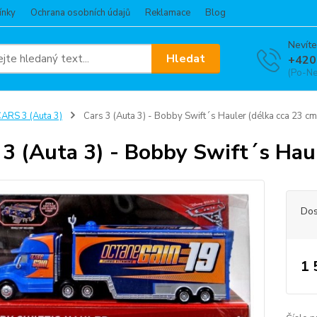
ínky
Ochrana osobních údajů
Reklamace
Blog
Nevíte
Hledat
+420
(Po-Ne
ARS 3 (Auta 3)
Cars 3 (Auta 3) - Bobby Swift´s Hauler (délka cca 23 cm
 3 (Auta 3) - Bobby Swift´s Hau
Dos
1 