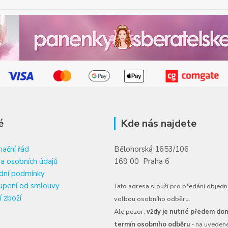
é
Kde nás najdete
ační řád
Bělohorská 1653/106
a osobních údajů
169 00 Praha 6
dní podmínky
upení od smlouvy
Tato adresa slouží pro předání objedn
í zboží
volbou osobního odběru.
Ale pozor,
vždy je nutné předem dom
termín osobního odběru
- na uveden