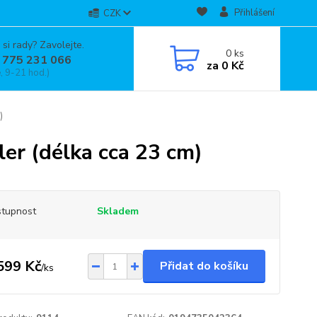
Přihlášení
CZK
 si rady? Zavolejte.
0
ks
 775 231 066
za
0 Kč
, 9-21 hod.)
)
ler (délka cca 23 cm)
tupnost
Skladem
599 Kč
Přidat do košíku
/
ks