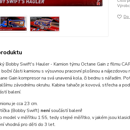
Číslo p
Výrobc
Do 
produktu
ký Bobby Swift's Hauler - Kamion týmu Octane Gain z filmu CAR
boční části kamionu s výsuvnou pracovní plošinou a nájezdovou r
ane Gain kompresor na svá unavená kola, či bednu s nářadím. Pot
alšímu závodnímu okruhu. Kabina tahače je kovová, střecha a po
ástí balení.
ionu je cca 23 cm.
tíčka (Bobby Swift)
není
součástí balení!
o model v měřítku 1:55, tedy stejné měřítko, v jakém jsou klas
ní vhodná pro děti do 3 let.