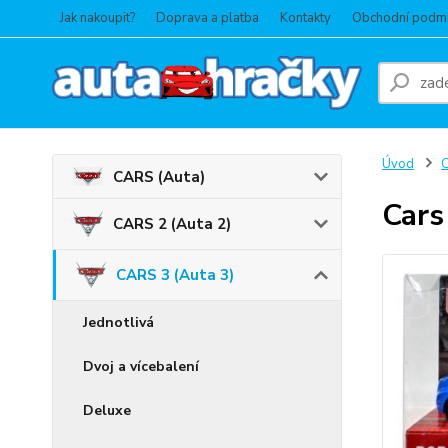
Jak nakoupit?
Doprava a platba
Kontakty
Obchodní podm
Úvod
C
CARS (Auta)
Cars
CARS 2 (Auta 2)
CARS 3 (Auta 3)
Jednotlivá
Dvoj a vícebalení
Deluxe