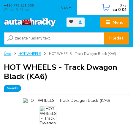
0
ks
+420 775 231 066
CZK
za
0 Kč
(Po-Ne, 9-21 hod.)
Menu
Hledat
Úvod
HOT WHEELS
HOT WHEELS - Track Dwagon Black (KA6)
HOT WHEELS - Track Dwagon
Black (KA6)
Novinka