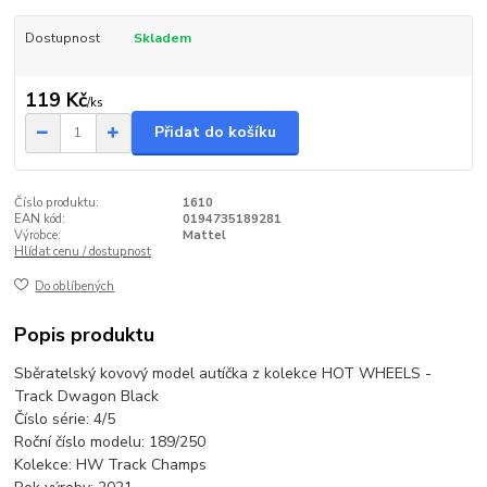
Dostupnost
Skladem
119 Kč
/
ks
Přidat do košíku
Číslo produktu:
1610
EAN kód:
0194735189281
Výrobce:
Mattel
Hlídat cenu / dostupnost
Do oblíbených
Popis produktu
Sběratelský kovový model autíčka z kolekce HOT WHEELS -
Track Dwagon Black
Číslo série: 4/5
Roční číslo modelu: 189/250
Kolekce: HW Track Champs