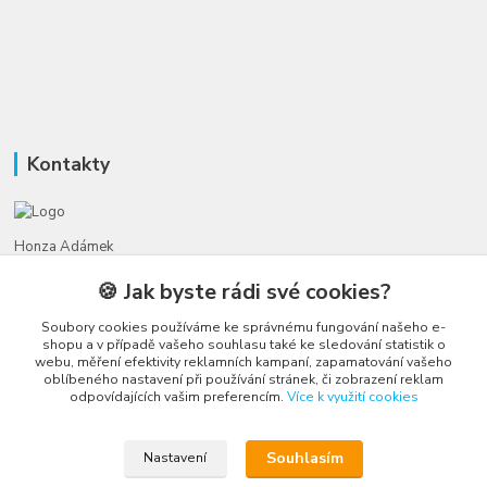
Kontakty
Honza Adámek
+420 775 231 066
🍪 Jak byste rádi své cookies?
(Po-Ne, 9-21 hod.)
Soubory cookies používáme ke správnému fungování našeho e-
honza@autahracky.cz
shopu a v případě vašeho souhlasu také ke sledování statistik o
webu, měření efektivity reklamních kampaní, zapamatování vašeho
oblíbeného nastavení při používání stránek, či zobrazení reklam
odpovídajících vašim preferencím.
Více k využití cookies
Souhlasím
Nastavení
Upravit sběr cookies.