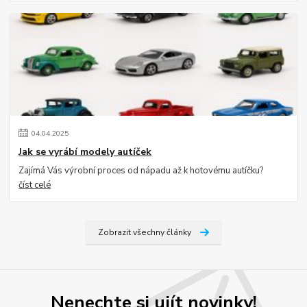
04
.
04
.
2025
Jak se vyrábí modely autíček
Zajímá Vás výrobní proces od nápadu až k hotovému autíčku?
číst celé
Zobrazit všechny články
Nenechte si ujít novinky!