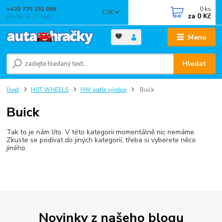
0
ks
+420 775 231 066
CZK
za
0 Kč
(Po-Ne, 9-21 hod.)
Menu
Hledat
Úvod
HOT WHEELS
HW podle výrobce
Buick
Buick
Tak to je nám líto. V této kategorii momentálně nic nemáme.
Zkuste se podívat do jiných kategorií, třeba si vyberete něco
jiného.
Novinky z našeho blogu