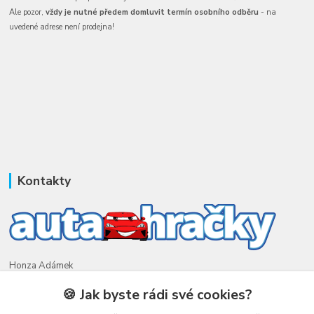
Ale pozor,
vždy je nutné předem domluvit termín osobního odběru
- na
uvedené adrese není prodejna!
Kontakty
Honza Adámek
+420 775 231 066
🍪 Jak byste rádi své cookies?
(Po-Ne, 9-21 hod.)