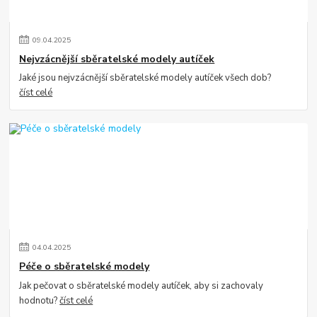
09
.
04
.
2025
Nejvzácnější sběratelské modely autíček
Jaké jsou nejvzácnější sběratelské modely autíček všech dob?
číst celé
04
.
04
.
2025
Péče o sběratelské modely
Jak pečovat o sběratelské modely autíček, aby si zachovaly
hodnotu?
číst celé