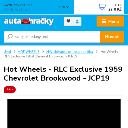
0
ks
+420 775 231 066
CZK
za
0 Kč
(Po-Ne, 9-21 hod.)
Menu
Hledat
Úvod
HOT WHEELS
HW sběratelské - celá nabídka
Hot Wheels -
RLC Exclusive 1959 Chevrolet Brookwood - JCP19
Hot Wheels - RLC Exclusive 1959
Chevrolet Brookwood - JCP19
Akce