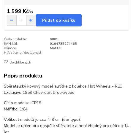
1 599 Kč
/
ks
Přidat do košíku
Číslo produktu:
9801
EAN kód:
0194735274465
Výrobce:
Mattel
Hlídat cenu / dostupnost
Do oblíbených
Popis produktu
Sběratelský kovový model autíčka z kolekce Hot Wheels - RLC
Exclusive 1959 Chevrolet Brookwood
Číslo modelu: JCP19
Měřítko: 1:64
Velikost modelů je cca 4-9 cm (dle typu).
Model je určen pro dospělé sběratele a není vhodný pro děti do 14
let.