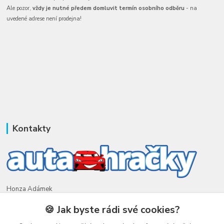
Ale pozor,
vždy je nutné předem domluvit termín osobního odběru
- na
uvedené adrese není prodejna!
Kontakty
Honza Adámek
+420 775 231 066
🍪 Jak byste rádi své cookies?
(Po-Ne, 9-21 hod.)