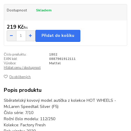
Dostupnost
Skladem
219 Kč
/
ks
Přidat do košíku
Číslo produktu:
1802
EAN kód:
0887961912111
Výrobce:
Mattel
Hlídat cenu / dostupnost
Do oblíbených
Popis produktu
Sběratelský kovový model autíčka z kolekce HOT WHEELS -
McLaren Speedtail Silver (F5)
Číslo série: 7/10
Roční číslo modelu: 112/250
Kolekce: Factory Fresh