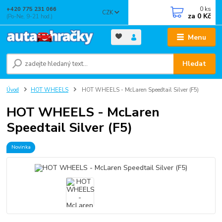
0
ks
+420 775 231 066
CZK
za
0 Kč
(Po-Ne, 9-21 hod.)
Menu
Hledat
Úvod
HOT WHEELS
HOT WHEELS - McLaren Speedtail Silver (F5)
HOT WHEELS - McLaren
Speedtail Silver (F5)
Novinka