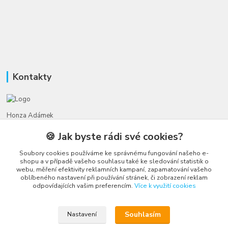
Kontakty
Honza Adámek
+420 775 231 066
🍪 Jak byste rádi své cookies?
(Po-Ne, 9-21 hod.)
Soubory cookies používáme ke správnému fungování našeho e-
honza@autahracky.cz
shopu a v případě vašeho souhlasu také ke sledování statistik o
webu, měření efektivity reklamních kampaní, zapamatování vašeho
oblíbeného nastavení při používání stránek, či zobrazení reklam
odpovídajících vašim preferencím.
Více k využití cookies
Souhlasím
Nastavení
Upravit sběr cookies.