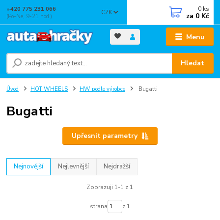
0
ks
+420 775 231 066
CZK
za
0 Kč
(Po-Ne, 9-21 hod.)
Menu
Hledat
Úvod
HOT WHEELS
HW podle výrobce
Bugatti
Bugatti
Upřesnit parametry
Nejnovější
Nejlevnější
Nejdražší
Zobrazuji 1-1 z 1
strana
z 1