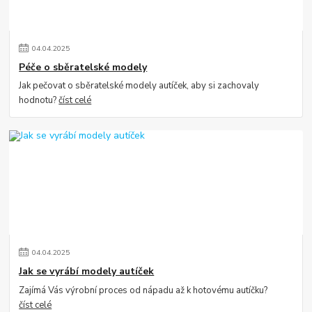
04
.
04
.
2025
Péče o sběratelské modely
Jak pečovat o sběratelské modely autíček, aby si zachovaly
hodnotu?
číst celé
04
.
04
.
2025
Jak se vyrábí modely autíček
Zajímá Vás výrobní proces od nápadu až k hotovému autíčku?
číst celé