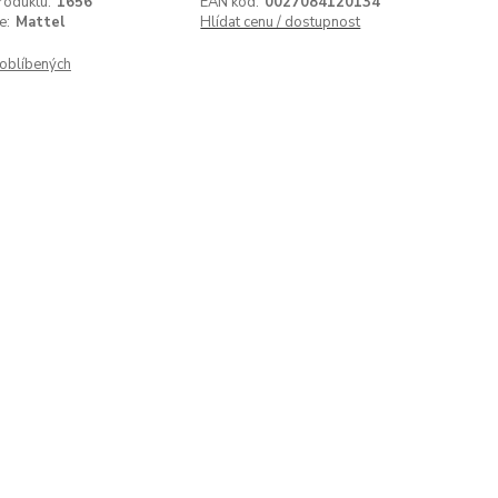
roduktu:
1656
EAN kód:
0027084120134
e:
Mattel
Hlídat cenu / dostupnost
oblíbených