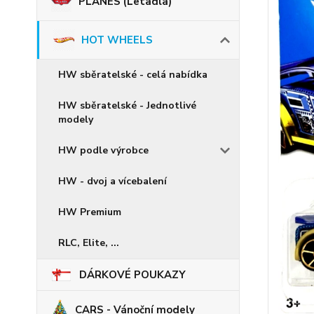
PLANES (Letadla)
HOT WHEELS
HW sběratelské - celá nabídka
HW sběratelské - Jednotlivé
modely
HW podle výrobce
HW - dvoj a vícebalení
HW Premium
RLC, Elite, ...
DÁRKOVÉ POUKAZY
CARS - Vánoční modely