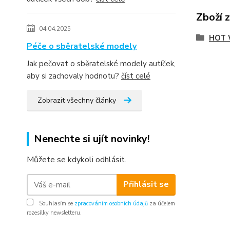
Zboží 
04.04.2025
HOT 
Péče o sběratelské modely
Jak pečovat o sběratelské modely autíček,
aby si zachovaly hodnotu?
číst celé
Zobrazit všechny články
Nenechte si ujít novinky!
Můžete se kdykoli odhlásit.
Přihlásit se
Souhlasím se
zpracováním osobních údajů
za účelem
rozesílky newsletteru.