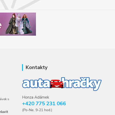
Kontakty
Honza Adámek
ávek s
+420 775 231 066
(Po-Ne, 9-21 hod.)
luvit