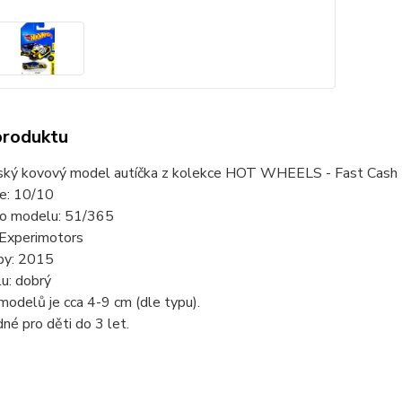
produktu
ský kovový model autíčka z kolekce HOT WHEELS - Fast Cash 
ie: 10/10
slo modelu: 51/365
 Experimotors
by: 2015
u: dobrý
modelů je cca 4-9 cm (dle typu).
né pro děti do 3 let.