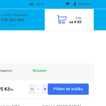
Přihlášení
CZK
 si rady? Zavolejte.
0
ks
 775 231 066
za
0 Kč
, 9-21 hod.)
tupnost
Skladem
5 Kč
Přidat do košíku
/
ks