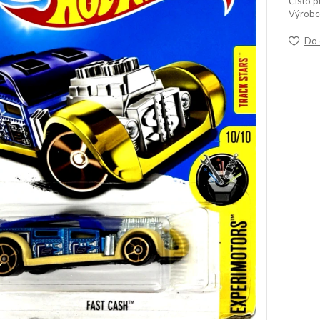
Číslo p
Výrobc
Do 