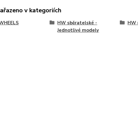
zařazeno v kategoriích
WHEELS
HW sběratelské -
HW p
Jednotlivé modely