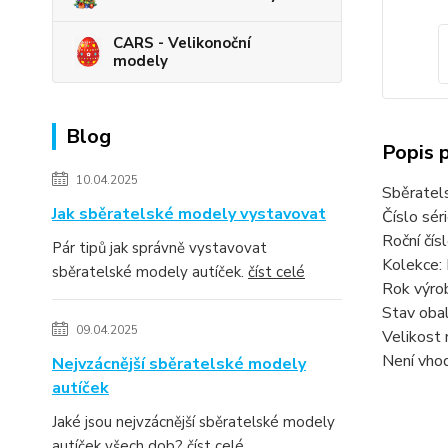
CARS - Velikonoční
modely
Blog
Popis 
10.04.2025
Sběratel
Jak sběratelské modely vystavovat
Číslo sér
Roční čí
Pár tipů jak správně vystavovat
Kolekce:
sběratelské modely autíček.
číst celé
Rok výro
Stav obal
09.04.2025
Velikost 
Není vhod
Nejvzácnější sběratelské modely
autíček
Jaké jsou nejvzácnější sběratelské modely
autíček všech dob?
číst celé