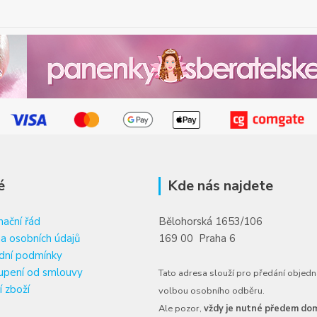
é
Kde nás najdete
ační řád
Bělohorská 1653/106
a osobních údajů
169 00 Praha 6
dní podmínky
upení od smlouvy
Tato adresa slouží pro předání objedn
í zboží
volbou osobního odběru.
Ale pozor,
vždy je nutné předem dom