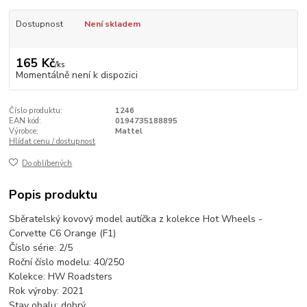
Dostupnost
Není skladem
165 Kč
/
ks
Momentálně není k dispozici
Číslo produktu:
1246
EAN kód:
0194735188895
Výrobce:
Mattel
Hlídat cenu / dostupnost
Do oblíbených
Popis produktu
Sběratelský kovový model autíčka z kolekce Hot Wheels -
Corvette C6 Orange (F1)
Číslo série: 2/5
Roční číslo modelu: 40/250
Kolekce: HW Roadsters
Rok výroby: 2021
Stav obalu: dobrý