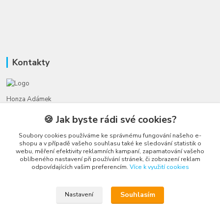
Kontakty
Honza Adámek
+420 775 231 066
🍪 Jak byste rádi své cookies?
(Po-Ne, 9-21 hod.)
Soubory cookies používáme ke správnému fungování našeho e-
honza@autahracky.cz
shopu a v případě vašeho souhlasu také ke sledování statistik o
webu, měření efektivity reklamních kampaní, zapamatování vašeho
oblíbeného nastavení při používání stránek, či zobrazení reklam
odpovídajících vašim preferencím.
Více k využití cookies
Souhlasím
Nastavení
Upravit sběr cookies.