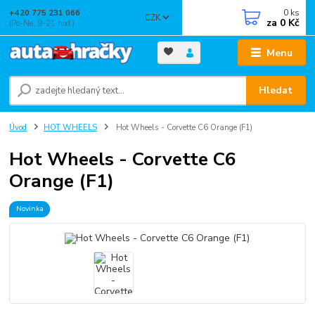
0
ks
+420 775 231 066
CZK
za
0 Kč
(Po-Ne, 9-21 hod.)
Menu
Hledat
Úvod
HOT WHEELS
Hot Wheels - Corvette C6 Orange (F1)
Hot Wheels - Corvette C6
Orange (F1)
Novinka