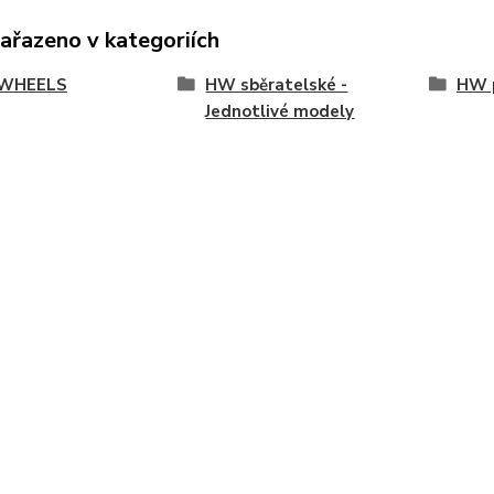
zařazeno v kategoriích
WHEELS
HW sběratelské -
HW p
Jednotlivé modely