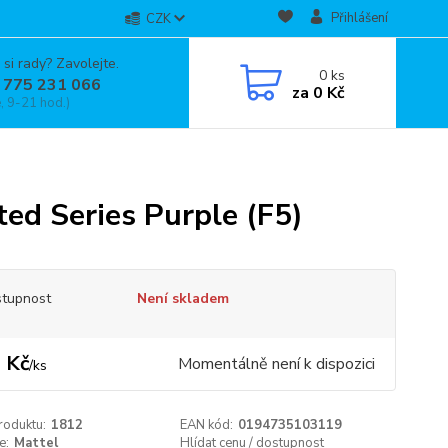
Přihlášení
CZK
 si rady? Zavolejte.
0
ks
 775 231 066
za
0 Kč
, 9-21 hod.)
d Series Purple (F5)
tupnost
Není skladem
 Kč
Momentálně není k dispozici
/
ks
roduktu:
1812
EAN kód:
0194735103119
e:
Mattel
Hlídat cenu / dostupnost