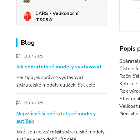
CARS - Velikonoční
modely
Blog
Popis 
10.04.2025
Sběratel
Jak sběratelské modely vystavovat
Číslo sér
Roční čí
Pár tipů jak správně vystavovat
Kolekce:
sběratelské modely autíček.
číst celé
Rok výro
Stav obal
09.04.2025
Velikost 
Nejvzácnější sběratelské modely
Není vhod
autíček
Jaké jsou nejvzácnější sběratelské modely
autíček všech dob?
číst celé