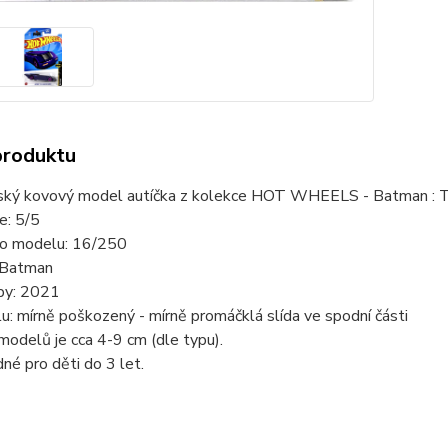
produktu
ský kovový model autíčka z kolekce HOT WHEELS - Batman : Th
ie: 5/5
slo modelu: 16/250
 Batman
by: 2021
u: mírně poškozený - mírně promáčklá slída ve spodní části
modelů je cca 4-9 cm (dle typu).
né pro děti do 3 let.