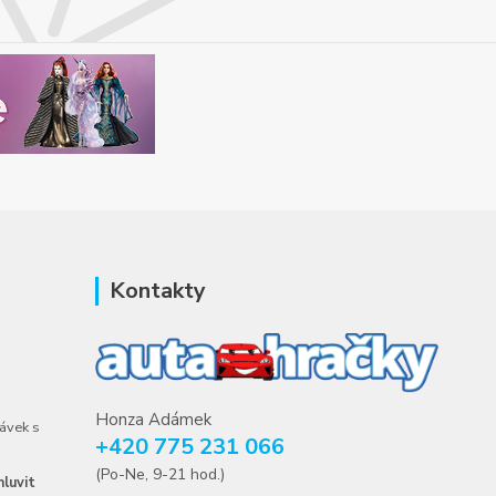
Kontakty
Honza Adámek
ávek s
+420 775 231 066
(Po-Ne, 9-21 hod.)
luvit