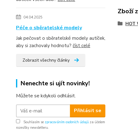
Zboží 
04.04.2025
HOT 
Péče o sběratelské modely
Jak pečovat o sběratelské modely autíček,
aby si zachovaly hodnotu?
číst celé
Zobrazit všechny články
Nenechte si ujít novinky!
Můžete se kdykoli odhlásit.
Přihlásit se
Souhlasím se
zpracováním osobních údajů
za účelem
rozesílky newsletteru.