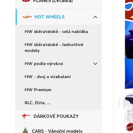
PLANES (Letadla)
HOT WHEELS
HW sběratelské - celá nabídka
HW sběratelské - Jednotlivé
modely
HW podle výrobce
HW - dvoj a vícebalení
HW Premium
RLC, Elite, ...
DÁRKOVÉ POUKAZY
CARS - Vánoční modely