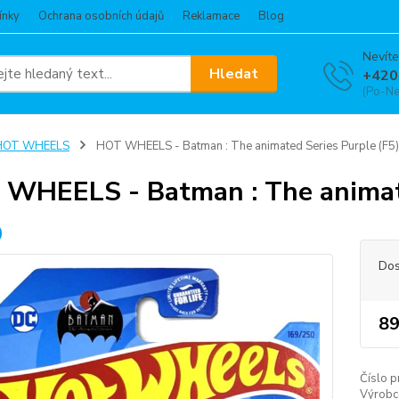
ínky
Ochrana osobních údajů
Reklamace
Blog
Nevíte
Hledat
+420
(Po-Ne
HOT WHEELS
HOT WHEELS - Batman : The animated Series Purple (F5)
WHEELS - Batman : The animate
Dos
89
Číslo p
Výrobc