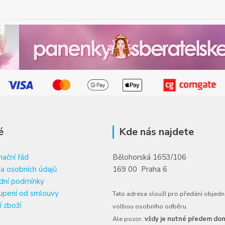
é
Kde nás najdete
ační řád
Bělohorská 1653/106
a osobních údajů
169 00 Praha 6
dní podmínky
upení od smlouvy
Tato adresa slouží pro předání objedn
í zboží
volbou osobního odběru.
Ale pozor,
vždy je nutné předem dom