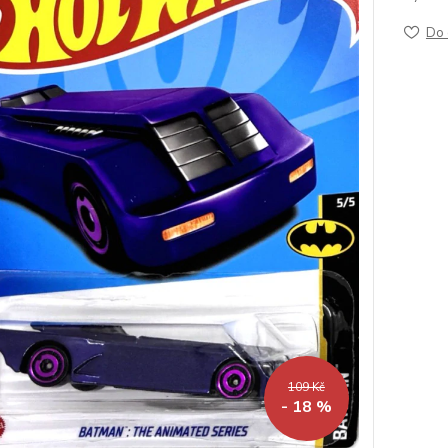
Do 
109 Kč
- 18 %