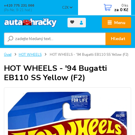
0
ks
+420 775 231 066
CZK
za
0 Kč
(Po-Ne, 9-21 hod.)
Menu
Hledat
Úvod
HOT WHEELS
HOT WHEELS - '94 Bugatti EB110 SS Yellow (F2)
HOT WHEELS - '94 Bugatti
EB110 SS Yellow (F2)