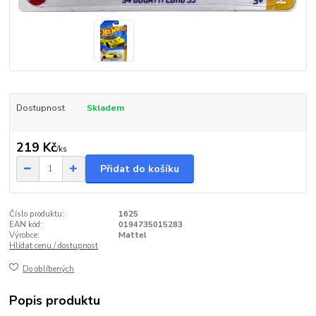
Dostupnost
Skladem
219 Kč
/
ks
Přidat do košíku
Číslo produktu:
1625
EAN kód:
0194735015283
Výrobce:
Mattel
Hlídat cenu / dostupnost
Do oblíbených
Popis produktu