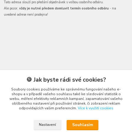
Tato adresa slouží pro předání objednávek s volbou osobního odběru.
Ale pozor,
vždy je nutné předem domluvit termín osobního odběru
- na
uvedené adrese není prodejna!
Kontakty
🍪 Jak byste rádi své cookies?
Soubory cookies používáme ke správnému fungování našeho e-
shopu a v případě vašeho souhlasu také ke sledování statistik o
webu, měření efektivity reklamních kampaní, zapamatování vašeho
oblíbeného nastavení při používání stránek, či zobrazení reklam
odpovídajících vašim preferencím.
Více k využití cookies
Honza Adámek
+420 775 231 066
Souhlasím
Nastavení
(Po-Ne, 9-21 hod.)