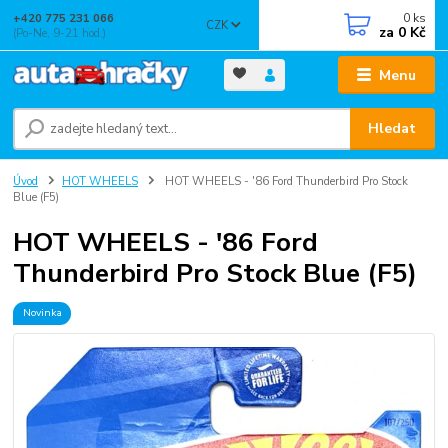
0
ks
+420 775 231 066
CZK
za
0 Kč
(Po-Ne, 9-21 hod.)
Menu
Hledat
Úvod
HOT WHEELS
HOT WHEELS - '86 Ford Thunderbird Pro Stock
Blue (F5)
HOT WHEELS - '86 Ford
Thunderbird Pro Stock Blue (F5)
Novinka