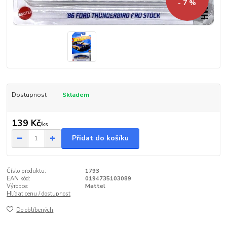
- 7 %
Dostupnost
Skladem
139 Kč
/
ks
Přidat do košíku
Číslo produktu:
1793
EAN kód:
0194735103089
Výrobce:
Mattel
Hlídat cenu / dostupnost
Do oblíbených