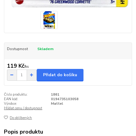
Dostupnost
Skladem
119 Kč
/
ks
Přidat do košíku
Číslo produktu:
1861
EAN kód:
0194735103058
Výrobce:
Mattel
Hlídat cenu / dostupnost
Do oblíbených
Popis produktu