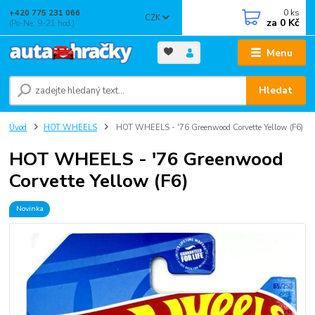
0
ks
+420 775 231 066
CZK
za
0 Kč
(Po-Ne, 9-21 hod.)
Menu
Hledat
Úvod
HOT WHEELS
HOT WHEELS - '76 Greenwood Corvette Yellow (F6)
HOT WHEELS - '76 Greenwood
Corvette Yellow (F6)
Novinka