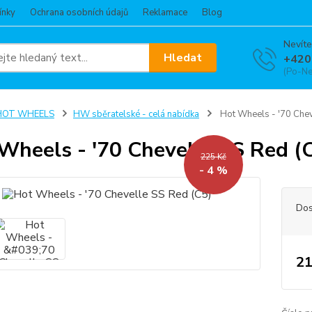
ínky
Ochrana osobních údajů
Reklamace
Blog
Nevíte
Hledat
+420
(Po-Ne
HOT WHEELS
HW sběratelské - celá nabídka
Hot Wheels - '70 Chev
Wheels - '70 Chevelle SS Red (
225 Kč
- 4 %
Dos
21