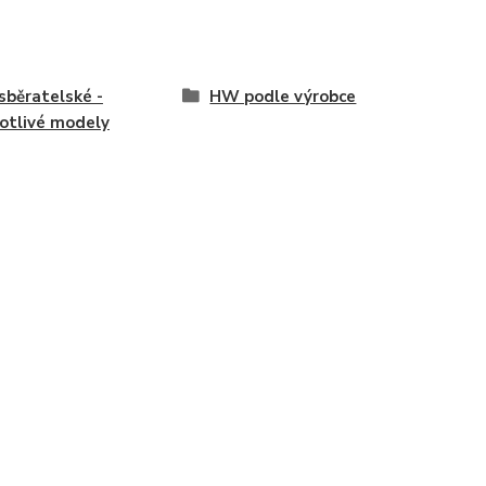
běratelské -
HW podle výrobce
otlivé modely