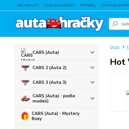
Jak nakoupit?
Doprava a platba
Kontakty
Obchodní podm
Úvod
CARS (Auta)
Hot 
CARS 2 (Auta 2)
CARS 3 (Auta 3)
CARS (Auta) - podle
modelů
CARS (Auta) - Mystery
Boxy