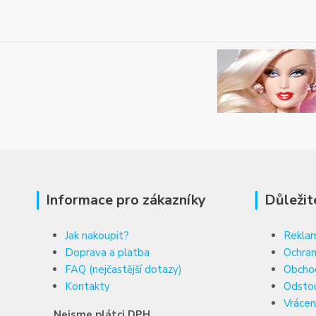
Informace pro zákazníky
Důležit
Jak nakoupit?
Reklam
Doprava a platba
Ochran
FAQ (nejčastější dotazy)
Obcho
Kontakty
Odsto
Vrácen
Nejsme plátci DPH