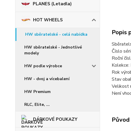
PLANES (Letadla)
HOT WHEELS
Popis 
HW sběratelské - celá nabídka
Sběratel
HW sběratelské - Jednotlivé
Číslo sér
modely
Roční čí
Kolekce:
HW podle výrobce
Rok výro
HW - dvoj a vícebalení
Stav oba
Velikost 
HW Premium
Není vhod
RLC, Elite, ...
Původ 
DÁRKOVÉ POUKAZY