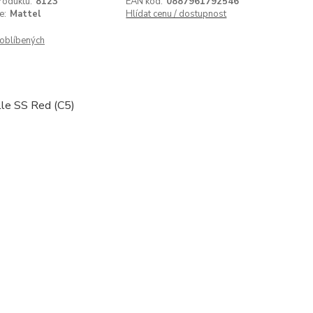
roduktu:
8123
EAN kód:
0887961792546
e:
Mattel
Hlídat cenu / dostupnost
oblíbených
le SS Red (C5)