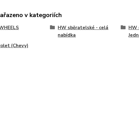
zařazeno v kategoriích
WHEELS
HW sběratelské - celá
HW s
nabídka
Jedn
olet (Chevy)