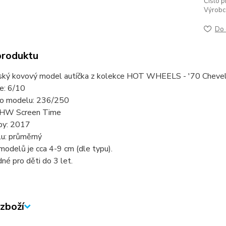
Číslo p
Výrobc
Do 
produktu
ský kovový model autíčka z kolekce HOT WHEELS - '70 Chevel
ie: 6/10
slo modelu: 236/250
 HW Screen Time
by: 2017
lu: průměrný
modelů je cca 4-9 cm (dle typu).
né pro děti do 3 let.
zboží