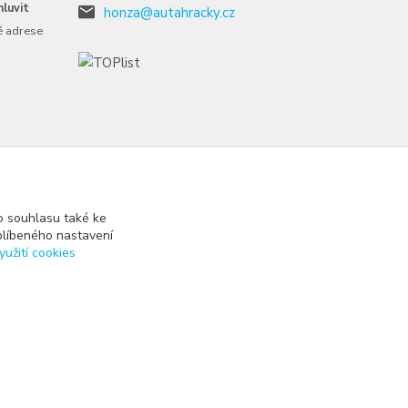
luvit
honza@autahracky.cz
é adrese
 souhlasu také ke
blíbeného nastavení
yužití cookies
Vytvořeno na
Eshop-rychle.cz