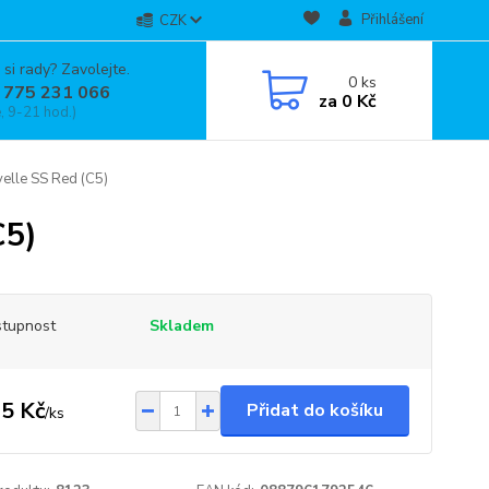
Přihlášení
CZK
 si rady? Zavolejte.
0
ks
 775 231 066
za
0 Kč
, 9-21 hod.)
elle SS Red (C5)
C5)
tupnost
Skladem
5 Kč
Přidat do košíku
/
ks