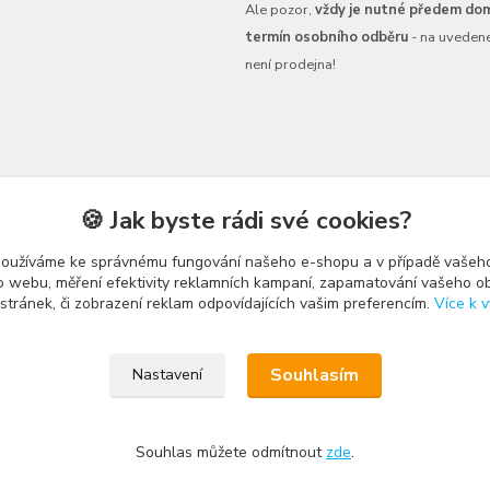
Ale pozor,
vždy je nutné předem dom
termín osobního odběru
- na uveden
není prodejna!
🍪 Jak byste rádi své cookies?
používáme ke správnému fungování našeho e-shopu a v případě vašeho
k o webu, měření efektivity reklamních kampaní, zapamatování vašeho o
 stránek, či zobrazení reklam odpovídajících vašim preferencím.
Více k v
Upravit sběr cookies.
Souhlasím
Nastavení
Souhlas můžete odmítnout
zde
.