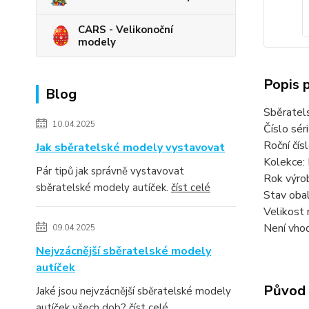
CARS - Velikonoční
modely
Popis 
Blog
Sběratel
10.04.2025
Číslo sér
Roční čí
Jak sběratelské modely vystavovat
Kolekce:
Pár tipů jak správně vystavovat
Rok výro
sběratelské modely autíček.
číst celé
Stav obal
Velikost 
Není vhod
09.04.2025
Nejvzácnější sběratelské modely
autíček
Původ 
Jaké jsou nejvzácnější sběratelské modely
autíček všech dob?
číst celé