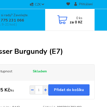
Přihlášení
CZK
 si rady? Zavolejte.
0
ks
 775 231 066
za
0 Kč
, 9-21 hod.)
ser Burgundy (E7)
tupnost
Skladem
5 Kč
Přidat do košíku
/
ks