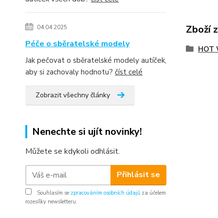
Zboží 
04.04.2025
Péče o sběratelské modely
HOT 
Jak pečovat o sběratelské modely autíček,
aby si zachovaly hodnotu?
číst celé
Zobrazit všechny články
Nenechte si ujít novinky!
Můžete se kdykoli odhlásit.
Přihlásit se
Souhlasím se
zpracováním osobních údajů
za účelem
rozesílky newsletteru.