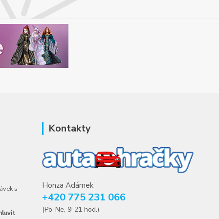
Kontakty
Honza Adámek
ávek s
+420 775 231 066
(Po-Ne, 9-21 hod.)
luvit