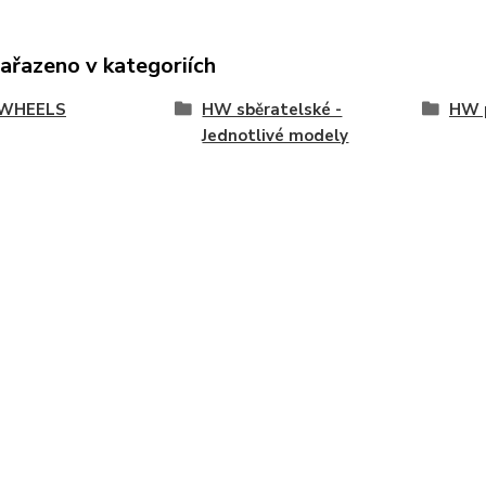
zařazeno v kategoriích
WHEELS
HW sběratelské -
HW p
Jednotlivé modely