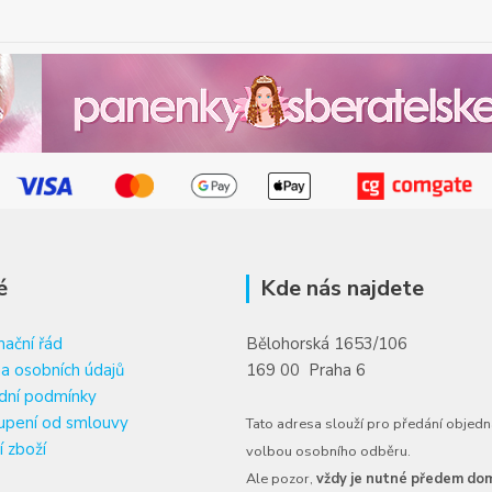
é
Kde nás najdete
ační řád
Bělohorská 1653/106
a osobních údajů
169 00 Praha 6
dní podmínky
upení od smlouvy
Tato adresa slouží pro předání objedn
í zboží
volbou osobního odběru.
Ale pozor,
vždy je nutné předem dom