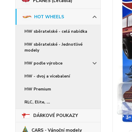
PLANES (Letadla)
HOT WHEELS
HW sběratelské - celá nabídka
HW sběratelské - Jednotlivé
modely
HW podle výrobce
HW - dvoj a vícebalení
HW Premium
RLC, Elite, ...
DÁRKOVÉ POUKAZY
CARS - Vánoční modely