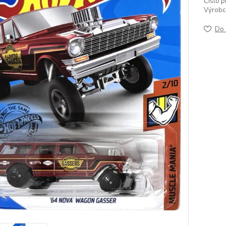
Číslo p
Výrobc
Do 