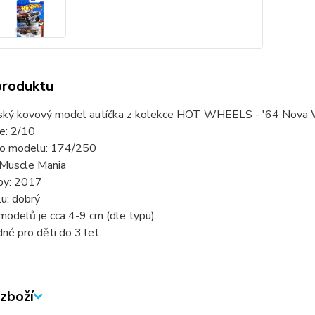
produktu
ský kovový model autíčka z kolekce HOT WHEELS - '64 Nova 
ie: 2/10
slo modelu: 174/250
 Muscle Mania
by: 2017
u: dobrý
modelů je cca 4-9 cm (dle typu).
né pro děti do 3 let.
zboží