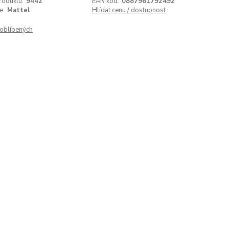
roduktu:
9442
EAN kód:
0887961792492
e:
Mattel
Hlídat cenu / dostupnost
oblíbených