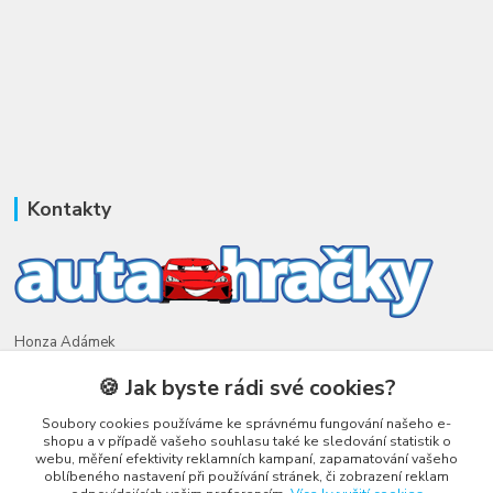
Kontakty
Honza Adámek
+420 775 231 066
🍪 Jak byste rádi své cookies?
(Po-Ne, 9-21 hod.)
Soubory cookies používáme ke správnému fungování našeho e-
honza@autahracky.cz
shopu a v případě vašeho souhlasu také ke sledování statistik o
webu, měření efektivity reklamních kampaní, zapamatování vašeho
oblíbeného nastavení při používání stránek, či zobrazení reklam