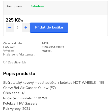
Dostupnost
Skladem
225 Kč
/
ks
Přidat do košíku
Číslo produktu:
9429
EAN kód:
0194735103089
Výrobce:
Mattel
Hlídat cenu / dostupnost
Do oblíbených
Popis produktu
Sběratelský kovový model autíčka z kolekce HOT WHEELS - '55
Chevy Bel Air Gasser Yellow (E7)
Číslo série: 1/5
Roční číslo modelu: 110/250
Kolekce: HW Gassers
Rok výroby: 2021