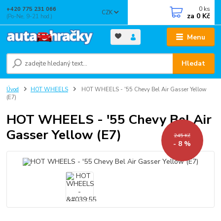
0
ks
+420 775 231 066
CZK
za
0 Kč
(Po-Ne, 9-21 hod.)
Menu
Hledat
Úvod
HOT WHEELS
HOT WHEELS - '55 Chevy Bel Air Gasser Yellow
(E7)
HOT WHEELS - '55 Chevy Bel Air
Gasser Yellow (E7)
245 Kč
- 8 %