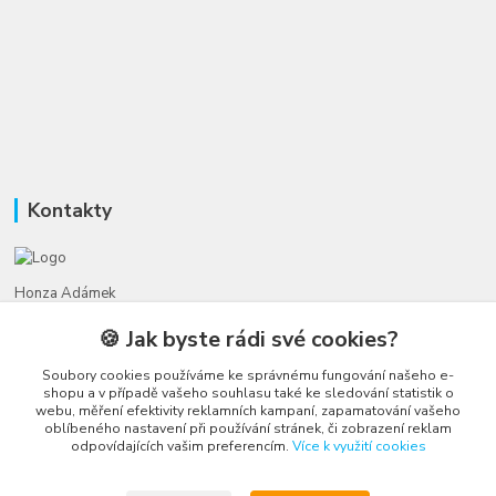
Kontakty
Honza Adámek
+420 775 231 066
🍪 Jak byste rádi své cookies?
(Po-Ne, 9-21 hod.)
Soubory cookies používáme ke správnému fungování našeho e-
honza@autahracky.cz
shopu a v případě vašeho souhlasu také ke sledování statistik o
webu, měření efektivity reklamních kampaní, zapamatování vašeho
oblíbeného nastavení při používání stránek, či zobrazení reklam
odpovídajících vašim preferencím.
Více k využití cookies