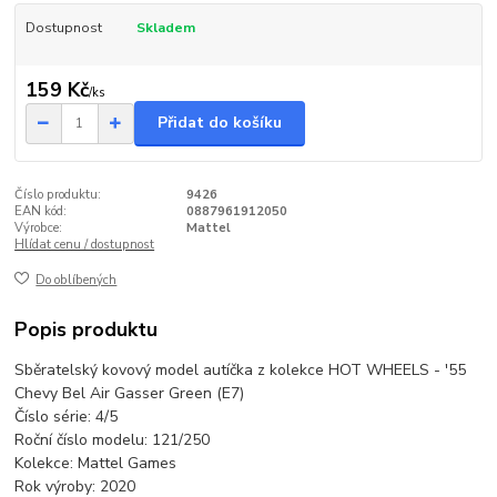
Dostupnost
Skladem
159 Kč
/
ks
Přidat do košíku
Číslo produktu:
9426
EAN kód:
0887961912050
Výrobce:
Mattel
Hlídat cenu / dostupnost
Do oblíbených
Popis produktu
Sběratelský kovový model autíčka z kolekce HOT WHEELS - '55
Chevy Bel Air Gasser Green (E7)
Číslo série: 4/5
Roční číslo modelu: 121/250
Kolekce: Mattel Games
Rok výroby: 2020