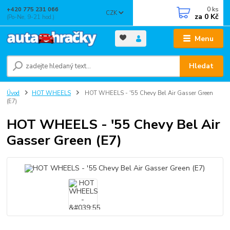
0
ks
+420 775 231 066
CZK
za
0 Kč
(Po-Ne, 9-21 hod.)
Menu
Hledat
Úvod
HOT WHEELS
HOT WHEELS - '55 Chevy Bel Air Gasser Green
(E7)
HOT WHEELS - '55 Chevy Bel Air
Gasser Green (E7)