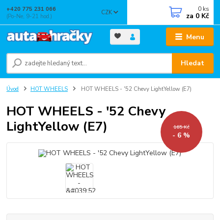
0
ks
+420 775 231 066
CZK
za
0 Kč
(Po-Ne, 9-21 hod.)
Menu
Hledat
Úvod
HOT WHEELS
HOT WHEELS - '52 Chevy LightYellow (E7)
HOT WHEELS - '52 Chevy
LightYellow (E7)
165 Kč
- 6 %