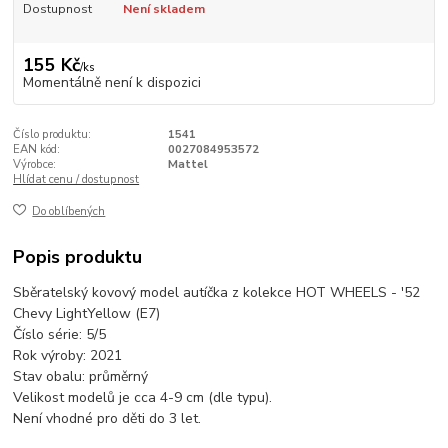
Dostupnost
Není skladem
155 Kč
/
ks
Momentálně není k dispozici
Číslo produktu:
1541
EAN kód:
0027084953572
Výrobce:
Mattel
Hlídat cenu / dostupnost
Do oblíbených
Popis produktu
Sběratelský kovový model autíčka z kolekce HOT WHEELS - '52
Chevy LightYellow (E7)
Číslo série: 5/5
Rok výroby: 2021
Stav obalu: průměrný
Velikost modelů je cca 4-9 cm (dle typu).
Není vhodné pro děti do 3 let.