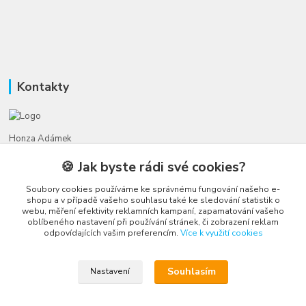
Kontakty
Honza Adámek
+420 775 231 066
🍪 Jak byste rádi své cookies?
(Po-Ne, 9-21 hod.)
Soubory cookies používáme ke správnému fungování našeho e-
honza@autahracky.cz
shopu a v případě vašeho souhlasu také ke sledování statistik o
webu, měření efektivity reklamních kampaní, zapamatování vašeho
oblíbeného nastavení při používání stránek, či zobrazení reklam
odpovídajících vašim preferencím.
Více k využití cookies
Souhlasím
Nastavení
Upravit sběr cookies.