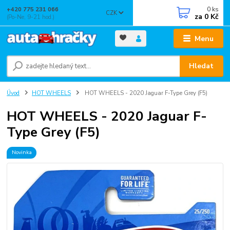
0
ks
+420 775 231 066
CZK
za
0 Kč
(Po-Ne, 9-21 hod.)
Menu
Hledat
Úvod
HOT WHEELS
HOT WHEELS - 2020 Jaguar F-Type Grey (F5)
HOT WHEELS - 2020 Jaguar F-
Type Grey (F5)
Novinka