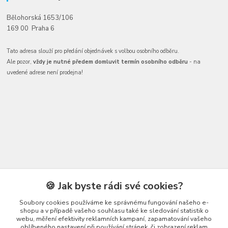
Bělohorská 1653/106
169 00 Praha 6
Tato adresa slouží pro předání objednávek s volbou osobního odběru.
Ale pozor,
vždy je nutné předem domluvit termín osobního odběru
- na
uvedené adrese není prodejna!
Kontakty
🍪 Jak byste rádi své cookies?
Soubory cookies používáme ke správnému fungování našeho e-
shopu a v případě vašeho souhlasu také ke sledování statistik o
webu, měření efektivity reklamních kampaní, zapamatování vašeho
oblíbeného nastavení při používání stránek, či zobrazení reklam