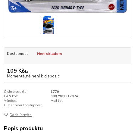
Dostupnost
Není skladem
109 Kč
/
ks
Momentálně není k dispozici
Číslo produktu:
1779
EAN kód:
0887961912074
Výrobce:
Mattel
Hlídat cenu / dostupnost
Do oblíbených
Popis produktu