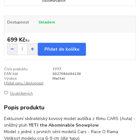
Dostupnost
Skladem
699 Kč
/
ks
Přidat do košíku
Číslo produktu:
7777
EAN kód:
0027084494136
Výrobce:
Mattel
Hlídat cenu / dostupnost
Do oblíbených
Popis produktu
Exkluzivní sběratelský kovový model autíčka z filmu CARS (Auta) -
sněžný pluh
YETI the Abominable Snowplow
.
Model z jedné z prvních sérií modelů Cars - Race O Rama.
Velikost modelu cca 6-9 cm (dle typu).