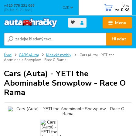
0
ks
+420 775 231 066
CZK
za
0 Kč
(Po-Ne, 9-21 hod.)
Menu
Hledat
Úvod
CARS (Auta)
Klasické modely
Cars (Auta) - YETI the
Abominable Snowplow - Race O Rama
Cars (Auta) - YETI the
Abominable Snowplow - Race O
Rama