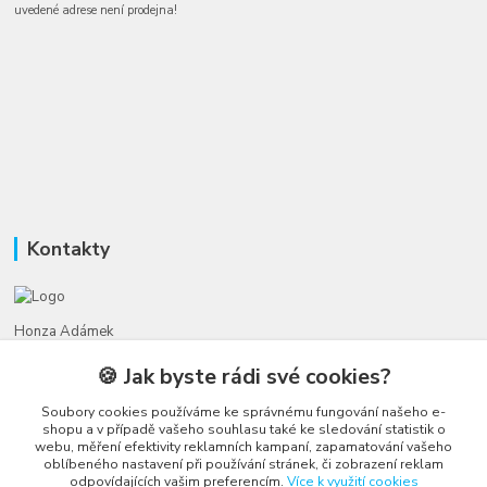
uvedené adrese není prodejna!
Kontakty
Honza Adámek
+420 775 231 066
🍪 Jak byste rádi své cookies?
(Po-Ne, 9-21 hod.)
Soubory cookies používáme ke správnému fungování našeho e-
honza@autahracky.cz
shopu a v případě vašeho souhlasu také ke sledování statistik o
webu, měření efektivity reklamních kampaní, zapamatování vašeho
oblíbeného nastavení při používání stránek, či zobrazení reklam
odpovídajících vašim preferencím.
Více k využití cookies