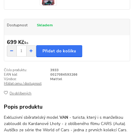
Dostupnost
Skladem
699 Kč
/
ks
Přidat do košíku
Číslo produktu:
3933
EAN kód:
0027084593266
Výrobce:
Mattel
Hlídat cenu / dostupnost
Do oblíbených
Popis produktu
Exkluzivní sběratelský model
VAN
- turista, který i s manželkou
zabloudil do Kardanové Lhoty - z oblíbeného filmu CARS (Auta).
Autíčko ze série the World of Cars - jedna z prvních kolekcí Cars.