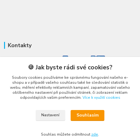
Kontakty
🍪 Jak byste rádi své cookies?
Soubory cookies používáme ke správnému fungování našeho e-
shopu a v případě vašeho souhlasu také ke sledování statistik o
Honza Adámek
webu, měření efektivity reklamních kampaní, zapamatování vašeho
+420 775 231 066
oblíbeného nastavení při používání stránek, či zobrazení reklam
(Po-Ne, 9-21 hod.)
odpovídajících vašim preferencím.
Více k využití cookies
honza@autahracky.cz
Souhlasím
Nastavení
Souhlas můžete odmítnout
zde
.