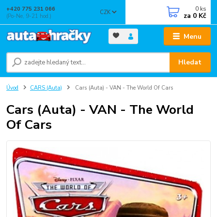
0
ks
+420 775 231 066
CZK
za
0 Kč
(Po-Ne, 9-21 hod.)
Menu
Hledat
Úvod
CARS (Auta)
Cars (Auta) - VAN - The World Of Cars
Cars (Auta) - VAN - The World
Of Cars