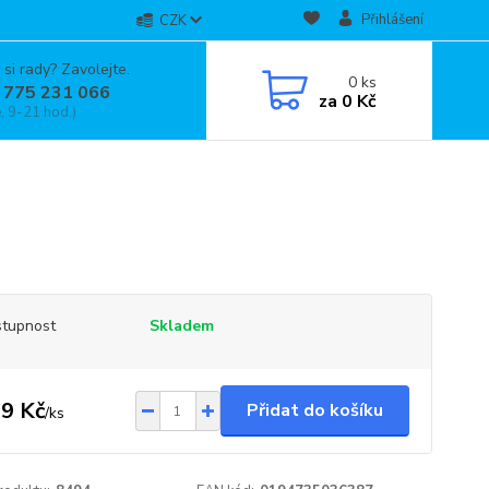
Přihlášení
CZK
 si rady? Zavolejte.
0
ks
 775 231 066
za
0 Kč
, 9-21 hod.)
tupnost
Skladem
9 Kč
Přidat do košíku
/
ks