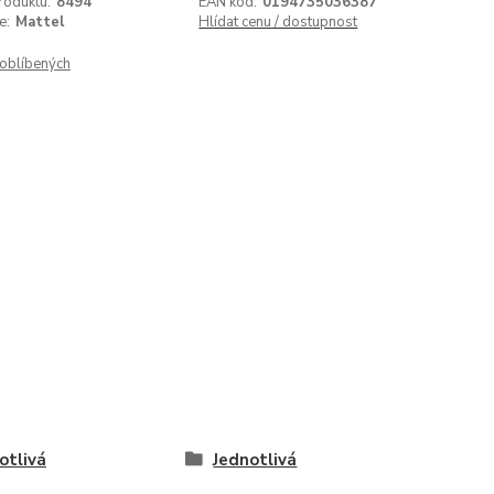
roduktu:
8494
EAN kód:
0194735036387
e:
Mattel
Hlídat cenu / dostupnost
oblíbených
otlivá
Jednotlivá