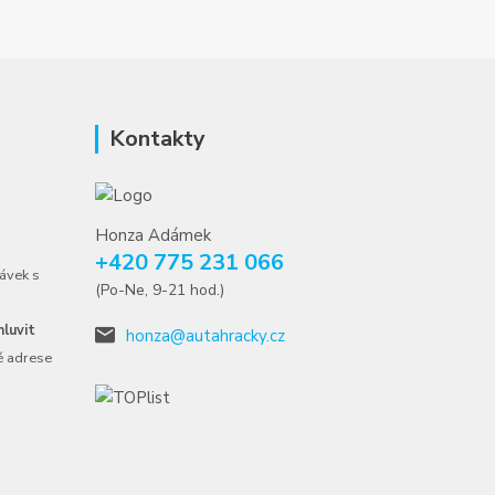
Kontakty
Honza Adámek
+420 775 231 066
ávek s
(Po-Ne, 9-21 hod.)
luvit
honza@autahracky.cz
é adrese