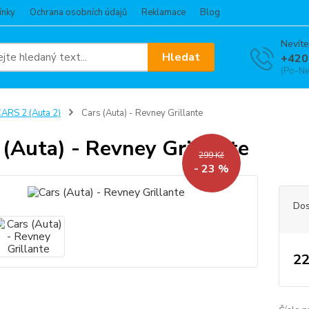
ínky
Ochrana osobních údajů
Reklamace
Blog
Nevíte
Hledat
+420
(Po-Ne
ARS 2 (Auta 2)
Cars (Auta) - Revney Grillante
 (Auta) - Revney Grillante
299 Kč
- 23 %
Dos
22