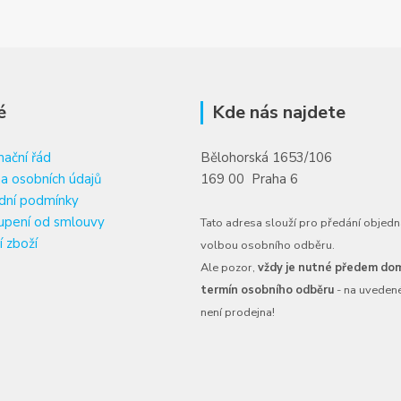
é
Kde nás najdete
ační řád
Bělohorská 1653/106
a osobních údajů
169 00 Praha 6
dní podmínky
upení od smlouvy
Tato adresa slouží pro předání objedn
í zboží
volbou osobního odběru.
Ale pozor,
vždy je nutné předem dom
termín osobního odběru
- na uveden
není prodejna!