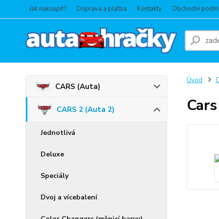
Jak nakoupit?
Doprava a platba
Kontakty
Obchodní podm
Úvod
C
CARS (Auta)
Cars
CARS 2 (Auta 2)
Jednotlivá
Deluxe
Speciály
Dvoj a vícebalení
Color Changers (měnicí barvu)