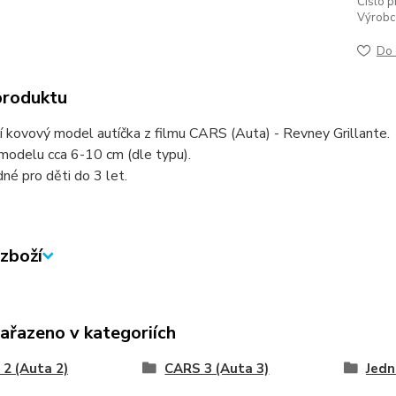
Číslo p
Výrobc
Do 
produktu
í kovový model autíčka z filmu CARS (Auta) - Revney Grillante.
modelu cca 6-10 cm (dle typu).
né pro děti do 3 let.
zboží
zařazeno v kategoriích
2 (Auta 2)
CARS 3 (Auta 3)
Jedn