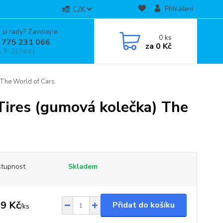
Přihlášení
CZK
 si rady? Zavolejte.
0
ks
 775 231 066
za
0 Kč
, 9-21 hod.)
 The World of Cars
Tires (gumová kolečka) The
tupnost
Skladem
9 Kč
Přidat do košíku
/
ks