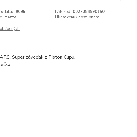
roduktu:
9095
EAN kód:
0027084890150
e:
Mattel
Hlídat cenu / dostupnost
oblíbených
CARS. Super závoďák z Piston Cupu.
lečka.