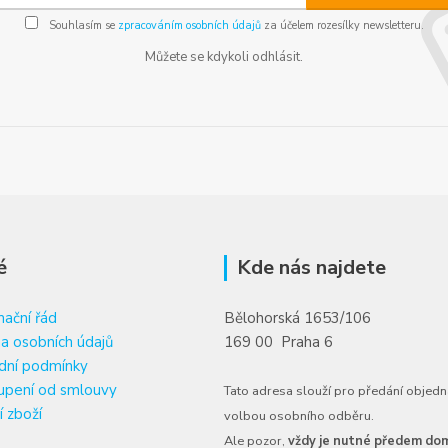
Souhlasím se
zpracováním osobních údajů
za účelem rozesílky newsletteru.
Můžete se kdykoli odhlásit.
é
Kde nás najdete
ační řád
Bělohorská 1653/106
a osobních údajů
169 00 Praha 6
dní podmínky
upení od smlouvy
Tato adresa slouží pro předání objedn
í zboží
volbou osobního odběru.
Ale pozor,
vždy je nutné předem dom