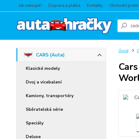
Jak nakoupit?
Doprava a platba
Kontakty
Obchodní podm
Úvod
C
CARS (Auta)
Cars
Klasické modely
Worl
Dvoj a vícebalení
Kamiony, transportéry
Sběratelská série
Speciály
Deluxe