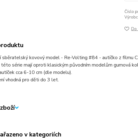
Číslo p
Výrobc
Do 
produktu
í sběratelský kovový model - Re-Volting #84 - autíčko z filmu 
z této série mají oproti klasickým původním modelům gumová ko
autíček cca 6-10 cm (dle modelu).
ní vhodná pro děti do 3 let.
zboží
zařazeno v kategoriích