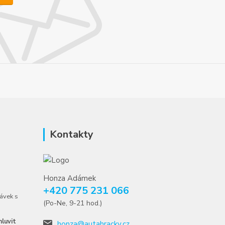
Kontakty
Honza Adámek
+420 775 231 066
ávek s
(Po-Ne, 9-21 hod.)
luvit
honza@autahracky.cz