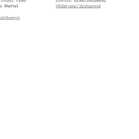
roduktu:
7500
EAN kód:
0194735036592
e:
Mattel
Hlídat cenu / dostupnost
oblíbených