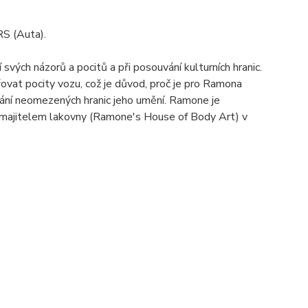
S (Auta).
vých názorů a pocitů a při posouvání kulturních hranic.
vat pocity vozu, což je důvod, proč je pro Ramona
vání neomezených hranic jeho umění. Ramone je
 majitelem lakovny (Ramone's House of Body Art) v