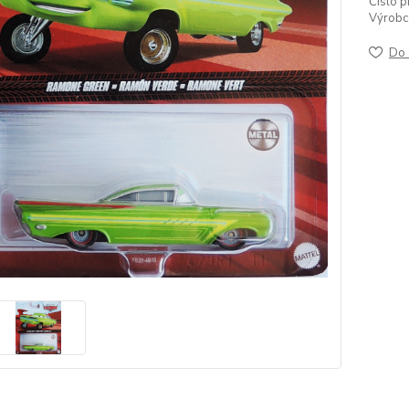
Číslo p
Výrobc
Do 