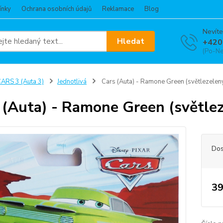
ínky
Ochrana osobních údajů
Reklamace
Blog
Nevíte
Hledat
+420
(Po-Ne
ARS 3 (Auta 3)
Jednotlivá
Cars (Auta) - Ramone Green (světlezele
 (Auta) - Ramone Green (světl
Dos
39