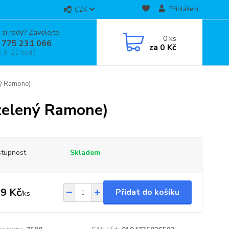
Přihlášení
CZK
 si rady? Zavolejte.
0
ks
 775 231 066
za
0 Kč
, 9-21 hod.)
ný Ramone)
ezelený Ramone)
tupnost
Skladem
9 Kč
Přidat do košíku
/
ks