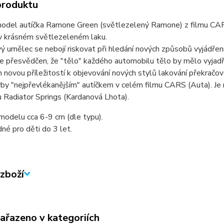
produktu
odel autíčka Ramone Green (světlezelený Ramone) z filmu CAR
 krásném světlezeleném laku.
 umělec se nebojí riskovat při hledání nových způsobů vyjádření s
 přesvědčen, že "tělo" každého automobilu tělo by mělo vyjadřo
 novou příležitostí k objevování nových stylů lakování překračo
by "nejpřevlékanějším" autíčkem v celém filmu CARS (Auta). Je
 Radiator Springs (Kardanová Lhota).
modelu cca 6-9 cm (dle typu).
né pro děti do 3 let.
zboží
zařazeno v kategoriích