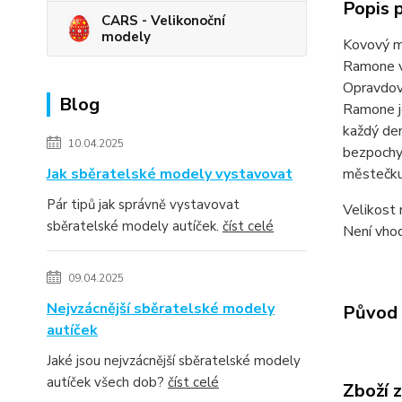
Popis 
CARS - Velikonoční
modely
Kovový m
Ramone v
Opravdový
Blog
Ramone je
každý den
10.04.2025
bezpochy
Jak sběratelské modely vystavovat
městečku
Pár tipů jak správně vystavovat
Velikost 
sběratelské modely autíček.
číst celé
Není vhod
09.04.2025
Nejvzácnější sběratelské modely
Původ 
autíček
Jaké jsou nejvzácnější sběratelské modely
autíček všech dob?
číst celé
Zboží 