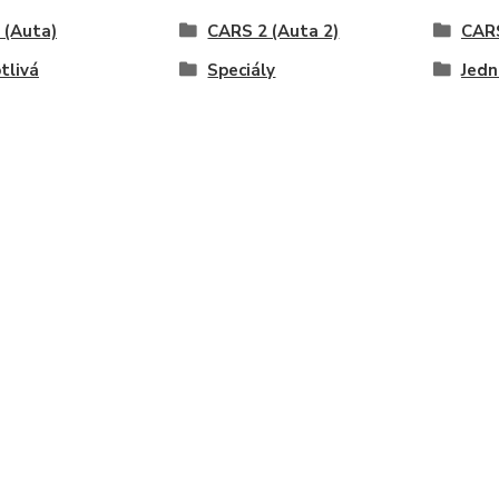
 (Auta)
CARS 2 (Auta 2)
CARS
tlivá
Speciály
Jedn