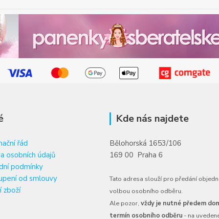
é
Kde nás najdete
ační řád
Bělohorská 1653/106
a osobních údajů
169 00 Praha 6
dní podmínky
upení od smlouvy
Tato adresa slouží pro předání objedn
í zboží
volbou osobního odběru.
Ale pozor,
vždy je nutné předem dom
termín osobního odběru
- na uveden