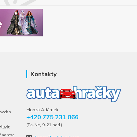
Kontakty
Honza Adámek
ávek s
+420 775 231 066
(Po-Ne, 9-21 hod.)
luvit
é adrese