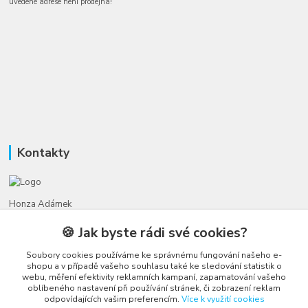
uvedené adrese není prodejna!
Kontakty
Honza Adámek
+420 775 231 066
🍪 Jak byste rádi své cookies?
(Po-Ne, 9-21 hod.)
Soubory cookies používáme ke správnému fungování našeho e-
honza@autahracky.cz
shopu a v případě vašeho souhlasu také ke sledování statistik o
webu, měření efektivity reklamních kampaní, zapamatování vašeho
oblíbeného nastavení při používání stránek, či zobrazení reklam
odpovídajících vašim preferencím.
Více k využití cookies