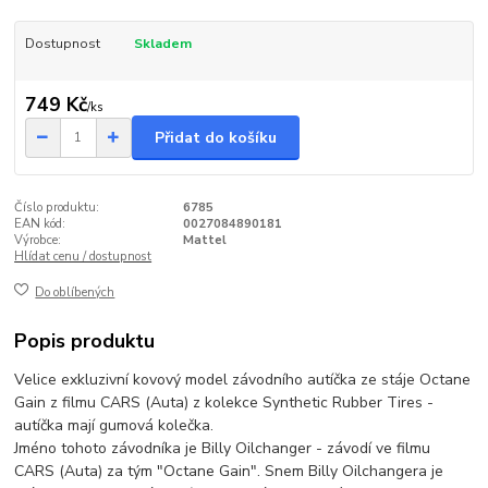
Dostupnost
Skladem
749 Kč
/
ks
Přidat do košíku
Číslo produktu:
6785
EAN kód:
0027084890181
Výrobce:
Mattel
Hlídat cenu / dostupnost
Do oblíbených
Popis produktu
Velice exkluzivní kovový model závodního autíčka ze stáje Octane
Gain z filmu CARS (Auta) z kolekce Synthetic Rubber Tires -
autíčka mají gumová kolečka.
Jméno tohoto závodníka je Billy Oilchanger - závodí ve filmu
CARS (Auta) za tým "Octane Gain". Snem Billy Oilchangera je