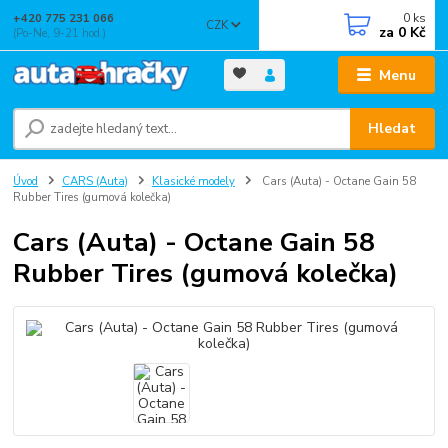
0
ks
+420 775 231 066
CZK
za
0 Kč
(Po-Ne, 9-21 hod.)
Menu
Hledat
Úvod
CARS (Auta)
Klasické modely
Cars (Auta) - Octane Gain 58
Rubber Tires (gumová kolečka)
Cars (Auta) - Octane Gain 58
Rubber Tires (gumová kolečka)