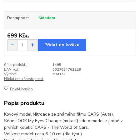
Dostupnost
Skladem
699 Kč
/
ks
Přidat do košíku
Číslo produktu:
1495
EAN kód:
0027084762228
Výrobce:
Mattel
Hlídat cenu / dostupnost
Do oblíbených
Popis produktu
Kovový model Nitroade ze známého filmu CARS (Auta).
Série LOOK My Eyes Change (mrkací). Jde o model z jedné z
prvních kolekcí CARS - The World of Cars.
Velikost modelu cca 6-10 cm (dle typu).