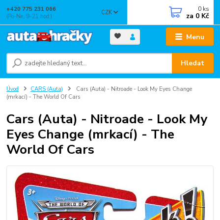
0
ks
+420 775 231 066
CZK
za
0 Kč
(Po-Ne, 9-21 hod.)
Menu
Hledat
Úvod
CARS (Auta)
Cars (Auta) - Nitroade - Look My Eyes Change
(mrkací) - The World Of Cars
Cars (Auta) - Nitroade - Look My
Eyes Change (mrkací) - The
World Of Cars