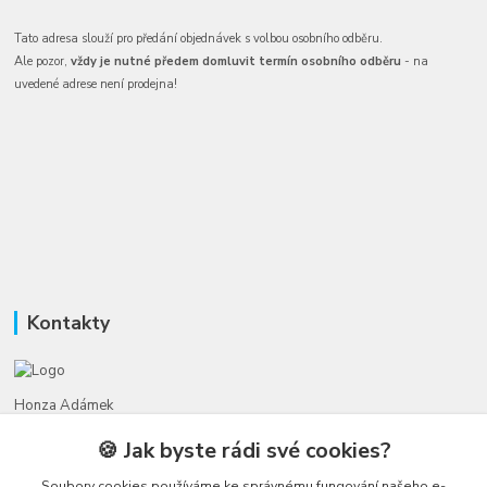
Tato adresa slouží pro předání objednávek s volbou osobního odběru.
Ale pozor,
vždy je nutné předem domluvit termín osobního odběru
- na
uvedené adrese není prodejna!
Kontakty
Honza Adámek
+420 775 231 066
🍪 Jak byste rádi své cookies?
(Po-Ne, 9-21 hod.)
Soubory cookies používáme ke správnému fungování našeho e-