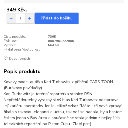
349 Kč
/
ks
Přidat do košíku
Číslo produktu:
7365
EAN kód:
0887961722086
Výrobce:
Mattel
Hlídat cenu / dostupnost
Do oblíbených
Popis produktu
Kovový model autíčka Kori Turbowitz z příběhů CARS TOON
(Burákovy povídačky).
Kori Turbowitz je terénní reportérka stanice RSN.
Nepřehlédnutelný výrazný silný hlas Kori Turbowitz odstartoval
její kariéru operátorky. Jenže jelikož vzkaz "Máte... tři nové zprávy"
říkala s takovou elegancí a úctou, tak než se nadála, byla hostem
číslem jedna v Bay Area a současně se stala jedním z nejlepších
televizních reportérů na Piston Cupu (Zlatý píst).