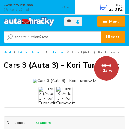
0
ks
+420 775 231 066
CZK
za
0 Kč
(Po-Ne, 9-21 hod.)
Menu
Hledat
Úvod
CARS 3 (Auta 3)
Jednotlivá
Cars 3 (Auta 3) - Kori Turbowitz
Cars 3 (Auta 3) - Kori Turbowitz
399 Kč
- 13 %
Dostupnost
Skladem