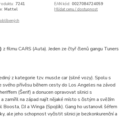
roduktu:
7241
EAN kód:
0027084724059
e:
Mattel
Hlídat cenu / dostupnost
oblíbených
)
z filmu CARS (Auta). Jeden ze čtyř členů gangu Tuners
iný z kategorie tzv. muscle car (silné vozy). Spolu s
ze svého přívěsu během cesty do Los Angeles na závod
eriffem (Šerif) a donucen opravovat silnici s
a zamířil na západ najít nějaké místo s čistým a svěžím
al Boosta, DJ a Winga (Spojlík). Gang ho ustanovil šéfem
y, ale jeho schopnost vyčistit silnici je bezkonkurenční a