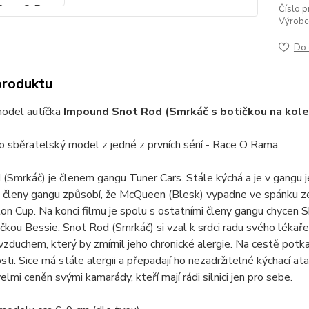
Číslo p
Výrobc
Do 
produktu
odel autíčka
Impound Snot Rod (Smrkáč s botičkou na kole
o sběratelský model z jedné z prvních sérií - Race O Rama.
(Smrkáč) je členem gangu Tuner Cars. Stále kýchá a je v gangu jed
i členy gangu způsobí, že McQueen (Blesk) vypadne ve spánku 
ton Cup. Na konci filmu je spolu s ostatními členy gangu chycen Sh
čkou Bessie. Snot Rod (Smrkáč) si vzal k srdci radu svého lékaře 
zduchem, který by zmírnil jeho chronické alergie. Na cestě potk
ti. Sice má stále alergii a přepadají ho nezadržitelné kýchací atak
velmi ceněn svými kamarády, kteří mají rádi silnici jen pro sebe.