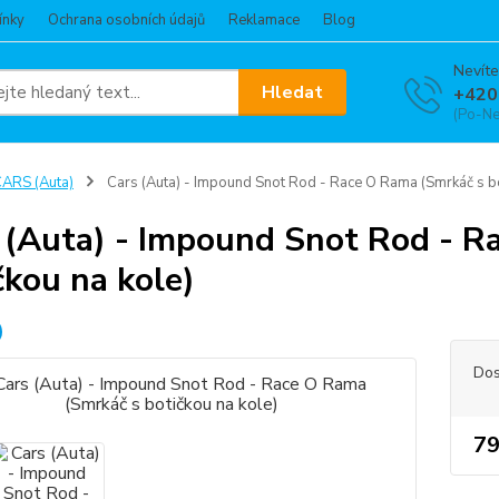
ínky
Ochrana osobních údajů
Reklamace
Blog
Nevíte
Hledat
+420
(Po-Ne
ARS (Auta)
Cars (Auta) - Impound Snot Rod - Race O Rama (Smrkáč s bo
 (Auta) - Impound Snot Rod - R
čkou na kole)
Dos
79