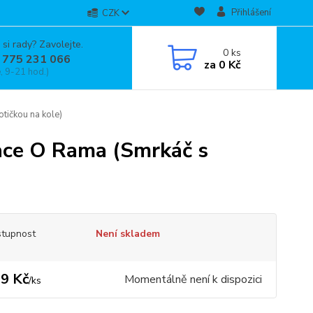
Přihlášení
CZK
 si rady? Zavolejte.
0
ks
 775 231 066
za
0 Kč
, 9-21 hod.)
tičkou na kole)
ace O Rama (Smrkáč s
tupnost
Není skladem
9 Kč
Momentálně není k dispozici
/
ks