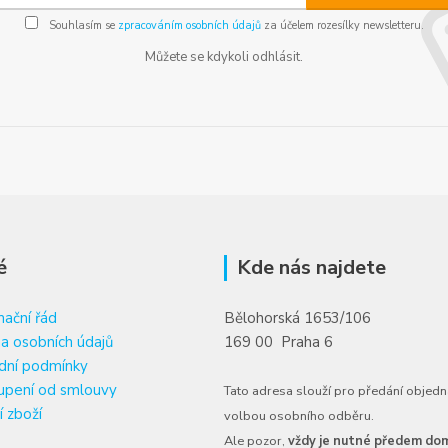
Souhlasím se
zpracováním osobních údajů
za účelem rozesílky newsletteru.
Můžete se kdykoli odhlásit.
é
Kde nás najdete
ační řád
Bělohorská 1653/106
a osobních údajů
169 00 Praha 6
dní podmínky
upení od smlouvy
Tato adresa slouží pro předání objedn
í zboží
volbou osobního odběru.
Ale pozor,
vždy je nutné předem dom