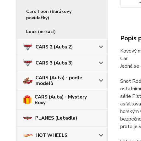
Cars Toon (Burákovy
povídačky)
Look (mrkací)
Popis 
CARS 2 (Auta 2)
Kovový m
Car.
CARS 3 (Auta 3)
Jedná se 
CARS (Auta) - podle
Snot Rod 
modelů
ostatním
série Pis
CARS (Auta) - Mystery
Boxy
asfaltova
horským v
PLANES (Letadla)
bezpečnos
proto je 
HOT WHEELS