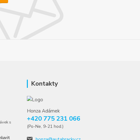
Kontakty
Honza Adámek
+420 775 231 066
ávek s
(Po-Ne, 9-21 hod.)
luvit
honza@autahracky.cz