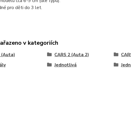
modelu cca 6-9 cm (dle typu).
né pro děti do 3 let.
zařazeno v kategoriích
 (Auta)
CARS 2 (Auta 2)
CARS
ály
Jednotlivá
Jedn