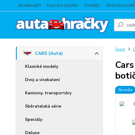
Jak nakoupit?
Doprava a platba
Kontakty
Obchodní podm
Úvod
C
CARS (Auta)
Cars
Klasické modely
boti
Dvoj a vícebalení
Novinka
Kamiony, transportéry
Sběratelská série
Speciály
Deluxe