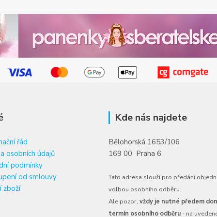
é
Kde nás najdete
ační řád
Bělohorská 1653/106
a osobních údajů
169 00 Praha 6
dní podmínky
upení od smlouvy
Tato adresa slouží pro předání objedn
í zboží
volbou osobního odběru.
Ale pozor,
vždy je nutné předem dom
termín osobního odběru
- na uveden