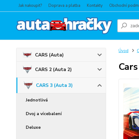
Jak nakoupit?
Doprava a platba
Kontakty
Obchodní podm
Úvod
C
CARS (Auta)
Cars
CARS 2 (Auta 2)
CARS 3 (Auta 3)
Jednotlivá
Dvoj a vícebalení
Deluxe