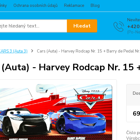
ínky
Ochrana osobních údajů
Reklamace
Blog
Nevíte
Hledat
+420
(Po-Ne
ARS 3 (Auta 3)
Cars (Auta) - Harvey Rodcap Nr. 15 + Barry de Pedal Nr
 (Auta) - Harvey Rodcap Nr. 15 +
Dos
69
Číslo p
Výrobc