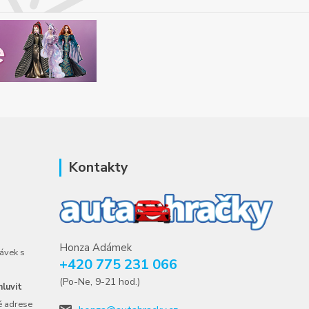
Kontakty
Honza Adámek
ávek s
+420 775 231 066
(Po-Ne, 9-21 hod.)
luvit
é adrese