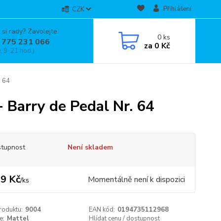
Přihlášení
CZK
 si rady? Zavolejte.
0
ks
 775 231 066
za
0 Kč
, 9-21 hod.)
. 64
 Barry de Pedal Nr. 64
tupnost
Není skladem
9 Kč
Momentálně není k dispozici
/
ks
roduktu:
9004
EAN kód:
0194735112968
e:
Mattel
Hlídat cenu / dostupnost