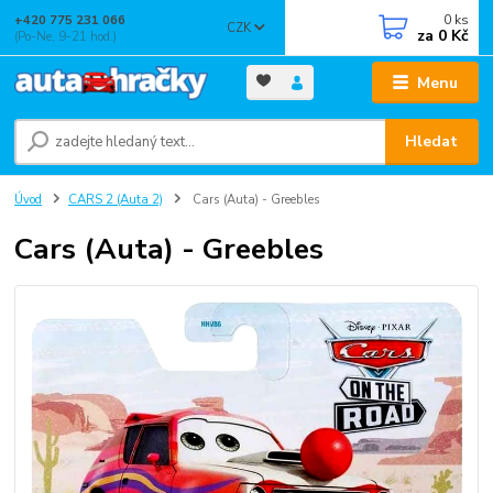
0
ks
+420 775 231 066
CZK
za
0 Kč
(Po-Ne, 9-21 hod.)
Menu
Hledat
Úvod
CARS 2 (Auta 2)
Cars (Auta) - Greebles
Cars (Auta) - Greebles