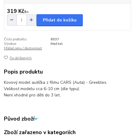
319 Kč
/
ks
Přidat do košíku
Číslo produktu:
8037
Výrobce:
Mattel
Hlídat cenu / dostupnost
Do oblíbených
Popis produktu
Kovový model autíčka z filmu CARS (Auta) - Greebles.
Velikost modelu cca 6-10 cm (dle typu).
Není vhodné pro děti do 3 let.
Původ zboží
Zboží zařazeno v kategoriích