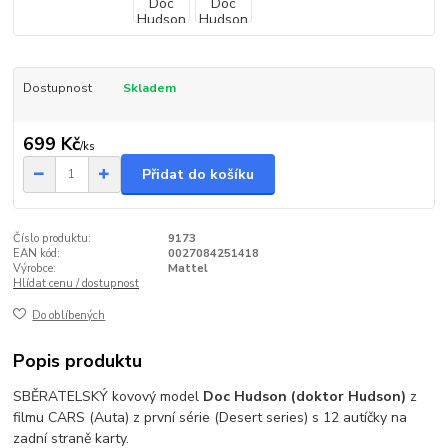
Dostupnost
Skladem
699 Kč
/
ks
Přidat do košíku
Číslo produktu:
9173
EAN kód:
0027084251418
Výrobce:
Mattel
Hlídat cenu / dostupnost
Do oblíbených
Popis produktu
SBĚRATELSKÝ kovový model
Doc Hudson (doktor Hudson)
z
filmu CARS (Auta) z první série (Desert series) s 12 autíčky na
zadní straně karty.