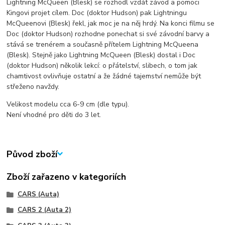
Lightning McQueen (Blesk) se rozhodl vzdát závod a pomoci
Kingovi projet cílem. Doc (doktor Hudson) pak Lightningu
McQueenovi (Blesk) řekl, jak moc je na něj hrdý. Na konci filmu se
Doc (doktor Hudson) rozhodne ponechat si své závodní barvy a
stává se trenérem a současně přítelem Lightning McQueena
(Blesk). Stejně jako Lightning McQueen (Blesk) dostal i Doc
(doktor Hudson) několik lekcí: o přátelství, slibech, o tom jak
chamtivost ovlivňuje ostatní a že žádné tajemství nemůže být
střeženo navždy.
Velikost modelu cca 6-9 cm (dle typu).
Není vhodné pro děti do 3 let.
Původ zboží
Zboží zařazeno v kategoriích
CARS (Auta)
CARS 2 (Auta 2)