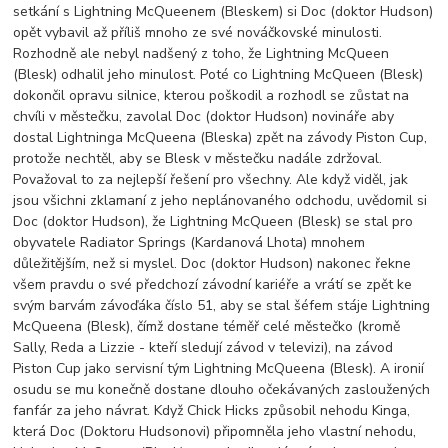
setkání s Lightning McQueenem (Bleskem) si Doc (doktor Hudson)
opět vybavil až příliš mnoho ze své nováčkovské minulosti.
Rozhodně ale nebyl nadšený z toho, že Lightning McQueen
(Blesk) odhalil jeho minulost. Poté co Lightning McQueen (Blesk)
dokončil opravu silnice, kterou poškodil a rozhodl se zůstat na
chvíli v městečku, zavolal Doc (doktor Hudson) novináře aby
dostal Lightninga McQueena (Bleska) zpět na závody Piston Cup,
protože nechtěl, aby se Blesk v městečku nadále zdržoval.
Považoval to za nejlepší řešení pro všechny. Ale když viděl, jak
jsou všichni zklamaní z jeho neplánovaného odchodu, uvědomil si
Doc (doktor Hudson), že Lightning McQueen (Blesk) se stal pro
obyvatele Radiator Springs (Kardanová Lhota) mnohem
důležitějším, než si myslel. Doc (doktor Hudson) nakonec řekne
všem pravdu o své předchozí závodní kariéře a vrátí se zpět ke
svým barvám závoďáka číslo 51, aby se stal šéfem stáje Lightning
McQueena (Blesk), čímž dostane téměř celé městečko (kromě
Sally, Reda a Lizzie - kteří sledují závod v televizi), na závod
Piston Cup jako servisní tým Lightning McQueena (Blesk). A ironií
osudu se mu konečně dostane dlouho očekávaných zasloužených
fanfár za jeho návrat. Když Chick Hicks způsobil nehodu Kinga,
která Doc (Doktoru Hudsonovi) připomněla jeho vlastní nehodu,