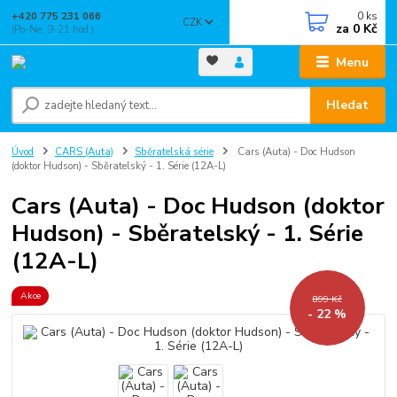
0
ks
+420 775 231 066
CZK
za
0 Kč
(Po-Ne, 9-21 hod.)
Menu
Hledat
Úvod
CARS (Auta)
Sběratelská série
Cars (Auta) - Doc Hudson
(doktor Hudson) - Sběratelský - 1. Série (12A-L)
Cars (Auta) - Doc Hudson (doktor
Hudson) - Sběratelský - 1. Série
(12A-L)
Akce
899 Kč
- 22 %