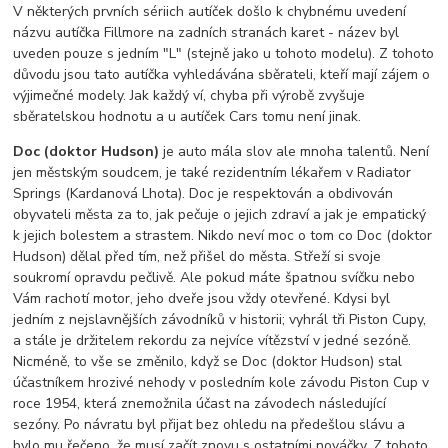
V některých prvních sériich autíček došlo k chybnému uvedení
názvu autíčka Fillmore na zadních stranách karet - název byl
uveden pouze s jedním "L" (stejně jako u tohoto modelu). Z tohoto
důvodu jsou tato autíčka vyhledávána sběrateli, kteří mají zájem o
výjimečné modely. Jak každý ví, chyba při výrobě zvyšuje
sběratelskou hodnotu a u autíček Cars tomu není jinak.
Doc (doktor Hudson)
je auto mála slov ale mnoha talentů. Není
jen městským soudcem, je také rezidentním lékařem v Radiator
Springs (Kardanová Lhota). Doc je respektován a obdivován
obyvateli města za to, jak pečuje o jejich zdraví a jak je empatický
k jejich bolestem a strastem. Nikdo neví moc o tom co Doc (doktor
Hudson) dělal před tím, než přišel do města. Střeží si svoje
soukromí opravdu pečlivě. Ale pokud máte špatnou svíčku nebo
Vám rachotí motor, jeho dveře jsou vždy otevřené. Kdysi byl
jedním z nejslavnějších závodníků v historii; vyhrál tři Piston Cupy,
a stále je držitelem rekordu za nejvíce vítězství v jedné sezóně.
Nicméně, to vše se změnilo, když se Doc (doktor Hudson) stal
účastníkem hrozivé nehody v posledním kole závodu Piston Cup v
roce 1954, která znemožnila účast na závodech následující
sezóny. Po návratu byl přijat bez ohledu na předešlou slávu a
bylo mu řečeno, že musí začít znovu s ostatními nováčky. Z tohoto