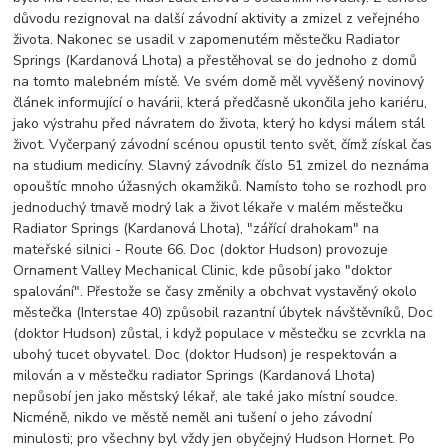
důvodu rezignoval na další závodní aktivity a zmizel z veřejného
života. Nakonec se usadil v zapomenutém městečku Radiator
Springs (Kardanová Lhota) a přestěhoval se do jednoho z domů
na tomto malebném místě. Ve svém domě měl vyvěšený novinový
článek informující o havárii, která předčasně ukončila jeho kariéru,
jako výstrahu před návratem do života, který ho kdysi málem stál
život. Vyčerpaný závodní scénou opustil tento svět, čímž získal čas
na studium medicíny. Slavný závodník číslo 51 zmizel do neznáma
opouštíc mnoho úžasných okamžiků. Namísto toho se rozhodl pro
jednoduchý tmavě modrý lak a život lékaře v malém městečku
Radiator Springs (Kardanová Lhota), "zářící drahokam" na
mateřské silnici - Route 66. Doc (doktor Hudson) provozuje
Ornament Valley Mechanical Clinic, kde působí jako "doktor
spalování". Přestože se časy změnily a obchvat vystavěný okolo
městečka (Interstae 40) způsobil razantní úbytek návštěvníků, Doc
(doktor Hudson) zůstal, i když populace v městečku se zcvrkla na
ubohý tucet obyvatel. Doc (doktor Hudson) je respektován a
milován a v městečku radiator Springs (Kardanová Lhota)
nepůsobí jen jako městský lékař, ale také jako místní soudce.
Nicméně, nikdo ve městě neměl ani tušení o jeho závodní
minulosti; pro všechny byl vždy jen obyčejný Hudson Hornet. Po