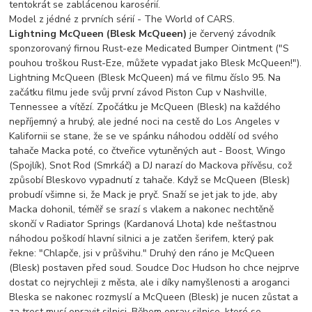
tentokrát se zablácenou karosérií.
Model z jédné z prvních sérií - The World of CARS.
Lightning McQueen (Blesk McQueen)
je červený závodník
sponzorovaný firnou Rust-eze Medicated Bumper Ointment ("S
pouhou troškou Rust-Eze, můžete vypadat jako Blesk McQueen!").
Lightning McQueen (Blesk McQueen) má ve filmu číslo 95. Na
začátku filmu jede svůj první závod Piston Cup v Nashville,
Tennessee a vítězí. Zpočátku je McQueen (Blesk) na každého
nepříjemný a hrubý, ale jedné noci na cestě do Los Angeles v
Kalifornii se stane, že se ve spánku náhodou oddělí od svého
tahače Macka poté, co čtveřice vytuněných aut - Boost, Wingo
(Spojlík), Snot Rod (Smrkáč) a DJ narazí do Mackova přívěsu, což
způsobí Bleskovo vypadnutí z tahače. Když se McQueen (Blesk)
probudí všimne si, že Mack je pryč. Snaží se jet jak to jde, aby
Macka dohonil, téměř se srazí s vlakem a nakonec nechtěně
skončí v Radiator Springs (Kardanová Lhota) kde nešťastnou
náhodou poškodí hlavní silnici a je zatčen šerifem, který pak
řekne: "Chlapče, jsi v průšvihu." Druhý den ráno je McQueen
(Blesk) postaven před soud. Soudce Doc Hudson ho chce nejprve
dostat co nejrychleji z města, ale i díky namyšlenosti a aroganci
Bleska se nakonec rozmyslí a McQueen (Blesk) je nucen zůstat a
za trest musí opravit silnici. Během oprav silnice, které se