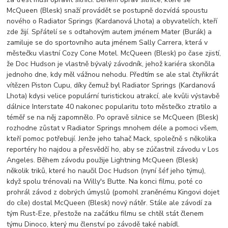
McQueen (Blesk) snaží provádět se postupně dozvídá spoustu
nového o Radiator Springs (Kardanová Lhota) a obyvatelích, kteří
zde žijí. Spřátelí se s odtahovým autem jménem Mater (Burák) a
zamiluje se do sportovního auta jménem Sally Carrera, která v
městečku vlastní Cozy Cone Motel. McQueen (Blesk) po čase zjistí,
že Doc Hudson je vlastně bývalý závodník, jehož kariéra skončila
jednoho dne, kdy měl vážnou nehodu. Předtím se ale stal čtyřikrát
vítězen Piston Cupu, díky čemuž byl Radiator Springs (Kardanová
Lhota) kdysi velice populární turistickou atrakcí, ale kvůli výstavbě
dálnice Interstate 40 nakonec popularitu toto městečko ztratilo a
téměř se na něj zapomnělo. Po opravě silnice se McQueen (Blesk)
rozhodne zůstat v Radiator Springs mnohem déle a pomoci všem,
kteří pomoc potřebují. Jenže jeho tahač Mack, společně s několika
reportéry ho najdou a přesvědčí ho, aby se zúčastnil závodu v Los
Angeles. Během závodu použije Lightning McQueen (Blesk)
několik triků, které ho naučil Doc Hudson (nyní šéf jeho týmu),
když spolu trénovali na Willy's Butte. Na konci filmu, poté co
prohrál závod z dobrých úmyslů (pomohl zraněnému Kingovi dojet
do cíle) dostal McQueen (Blesk) nový nátěr. Stále ale závodí za
tým Rust-Eze, přestože na začátku filmu se chtěl stát členem
týmu Dinoco, který mu členství po závodě také nabídl.