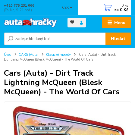
0
ks
+420 775 231 066
CZK
za
0 Kč
(Po-Ne, 9-21 hod.)
Menu
Hledat
Úvod
CARS (Auta)
Klasické modely
Cars (Auta) - Dirt Track
Lightning McQueen (Blesk McQueen) - The World Of Cars
Cars (Auta) - Dirt Track
Lightning McQueen (Blesk
McQueen) - The World Of Cars