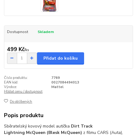
Dostupnost
Skladem
499 Kč
/
ks
Přidat do košíku
Číslo produktu:
7769
EAN kód:
0027084494013
Výrobce:
Mattel
Hlídat cenu / dostupnost
Do oblíbených
Popis produktu
Sběratelský kovový model autíčka
Dirt Track
Lightning McQueen (Blesk McQueen)
z filmu CARS (Auta),