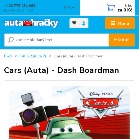
0
ks
+420 775 231 066
CZK
za
0 Kč
(Po-Ne, 9-21 hod.)
Menu
Hledat
Úvod
CARS 2 (Auta 2)
Cars (Auta) - Dash Boardman
Cars (Auta) - Dash Boardman