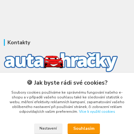
Kontakty
Honza Adámek
🍪 Jak byste rádi své cookies?
+420 775 231 066
(Po-Ne, 9-21 hod.)
Soubory cookies používáme ke správnému fungování našeho e-
shopu a v případě vašeho souhlasu také ke sledování statistik o
honza@autahracky.cz
webu, měření efektivity reklamních kampaní, zapamatování vašeho
oblíbeného nastavení při používání stránek, či zobrazení reklam
odpovídajících vašim preferencím.
Více k využití cookies
Souhlasím
Nastavení