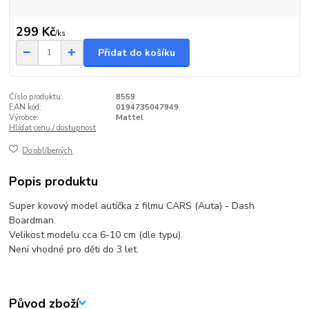
299 Kč
/
ks
Přidat do košíku
Číslo produktu:
8559
EAN kód:
0194735047949
Výrobce:
Mattel
Hlídat cenu / dostupnost
Do oblíbených
Popis produktu
Super kovový model autíčka z filmu CARS (Auta) - Dash
Boardman.
Velikost modelu cca 6-10 cm (dle typu).
Není vhodné pro děti do 3 let.
Původ zboží